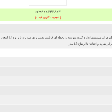
22,242,823 تومان
(ناموجود ، آخرین قیمت)