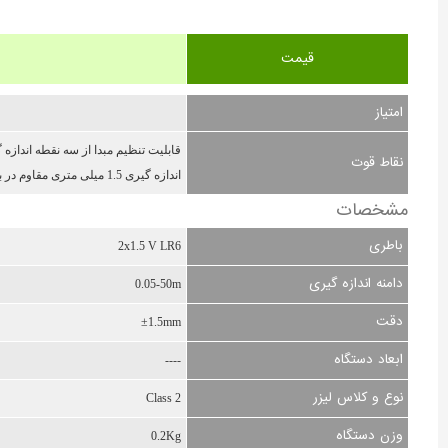
قیمت
امتیاز
نقاط قوت
اندازه گیری 1.5 میلی متری مقاوم در برابر ضربه و افتادن تا ارتفاع 1.5 متر
مشخصات
باطری
2x1.5 V LR6
دامنه اندازه گیری
0.05-50m
دقت
±1.5mm
ابعاد دستگاه
----
نوع و کلاس لیزر
Class 2
وزن دستگاه
0.2Kg