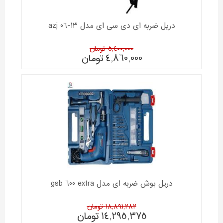
دریل ضربه ای دی سی ای مدل azj 06-13
5,400,000 تومان
4,860,000
تومان
دریل بوش ضربه ای مدل gsb 600 extra
18,891,282 تومان
14,295,375
تومان