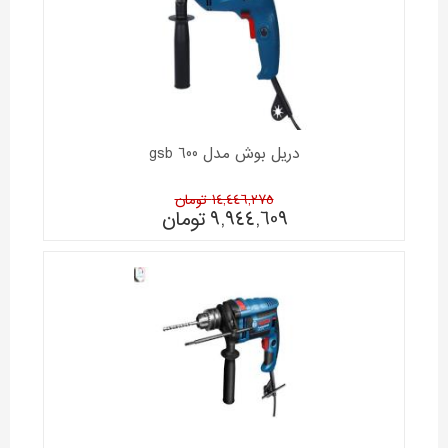
دریل بوش مدل gsb 600
14,446,275 تومان
9,944,609
تومان