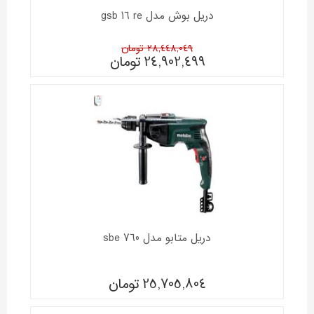
دریل بوش مدل gsb 16 re
28,448,049 تومان
24,902,499
تومان
دریل متابو مدل sbe 760
25,705,804
تومان