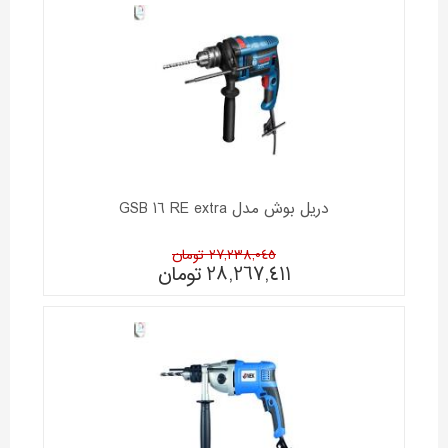
دریل بوش مدل GSB 16 RE extra
27,238,045 تومان
28,267,411
تومان