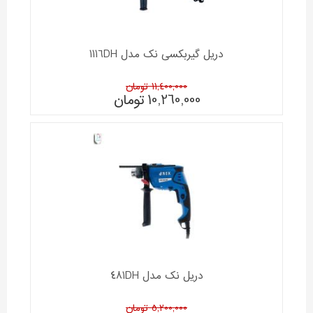
دریل گیربکسی نک مدل 1116DH
11,400,000 تومان
10,260,000
تومان
دریل نک مدل 481DH
5,200,000 تومان