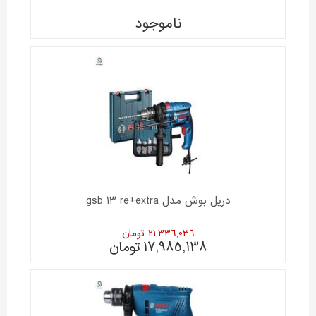
ناموجود
دریل بوش مدل gsb 13 re+extra
21,336,036 تومان
17,985,138
تومان