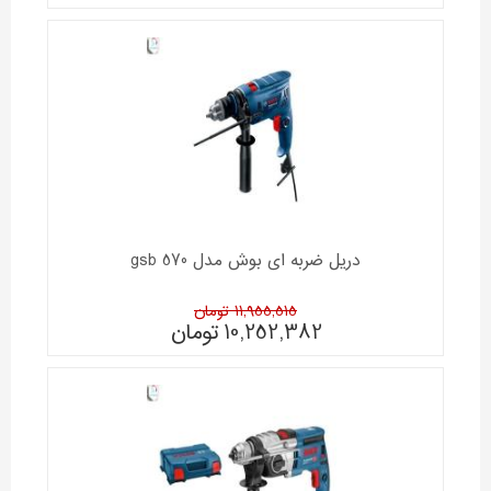
دریل ضربه ای بوش مدل gsb 570
11,955,515 تومان
10,252,382
تومان