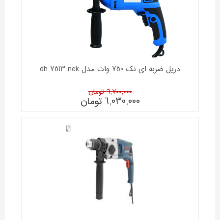
دریل ضربه ای نک 750 وات مدل dh 7513 nek
6,700,000 تومان
6,030,000
تومان