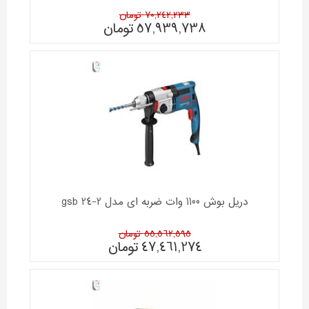
70,242,233 تومان
57,939,738
تومان
دریل بوش 1100 وات ضربه ای مدل gsb 24-2
55,562,595 تومان
47,461,274
تومان