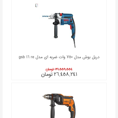
دریل بوش مدل 750 وات ضربه ای مدل gsb 16 re
31,559,554 تومان
26,458,241
تومان