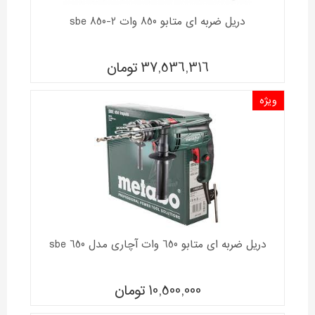
دریل ضربه ای متابو 850 وات sbe 850-2
37,536,316
تومان
ویژه
دریل ضربه ای متابو 650 وات آچاری مدل sbe 650
10,500,000
تومان