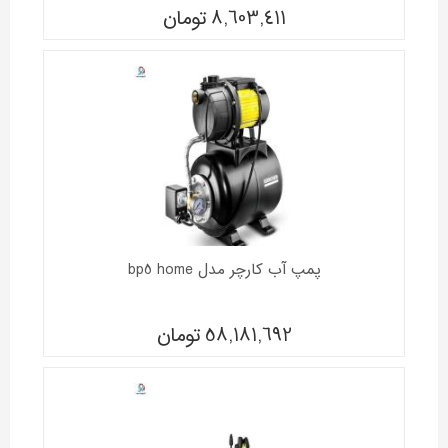
8,603,411
تومان
پمپ آب کارچر مدل bp5 home
58,181,692
تومان