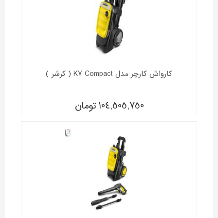
کارواش کارچر مدل K7 Compact ( کرشر )
104,505,750
تومان