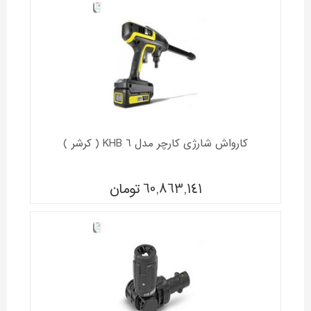
کارواش شارژی کارچر مدل KHB 6 ( کرشر )
60,863,141
تومان