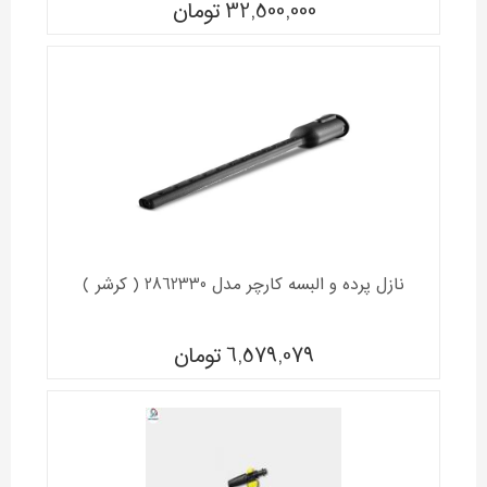
32,500,000
تومان
نازل پرده و البسه کارچر مدل 2862330 ( کرشر )
6,579,079
تومان