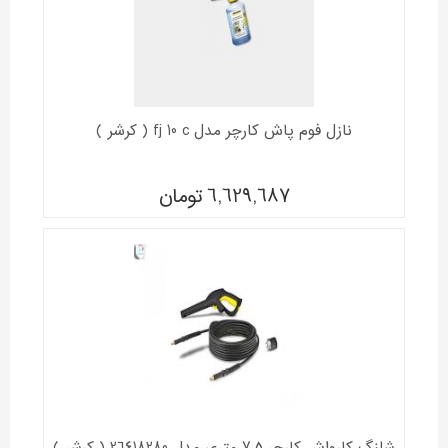
نازل فوم پاش کارچر مدل fj 10 c ( کرشر )
6,629,687
تومان