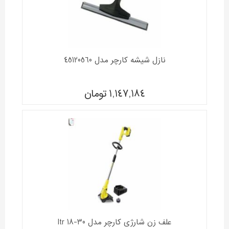
نازل شیشه کارچر مدل 45120560
1,147,184
تومان
علف زن شارژی کارچر مدل ltr 18-30