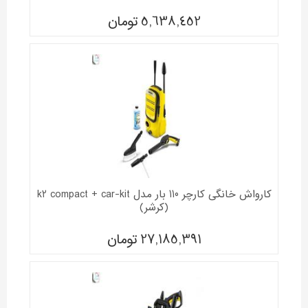
5,638,452
تومان
کارواش خانگی کارچر 110 بار مدل k2 compact + car-kit
(کرشر)
27,185,391
تومان