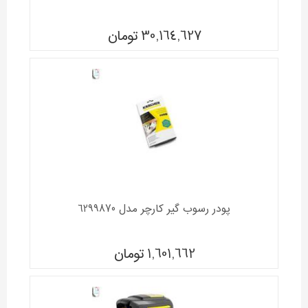
30,164,627
تومان
پودر رسوب گیر کارچر مدل 6299870
1,601,662
تومان