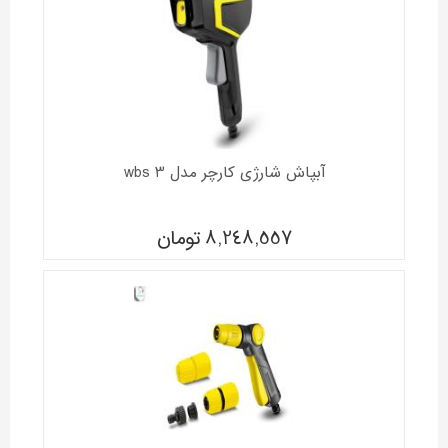
آبپاش شارژی کارچر مدل wbs 3
8,248,557
تومان