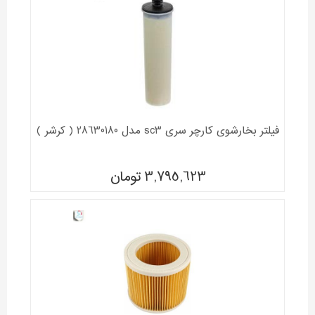
فیلتر بخارشوی کارچر سری sc3 مدل 28630180 ( کرشر )
3,795,623
تومان