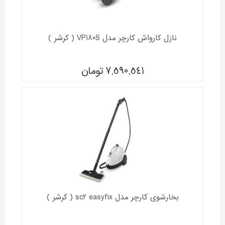
نازل کارواش کارچر مدل VP180S ( کرشر )
7,590,541
تومان
بخارشوی کارچر مدل sc2 easyfix ( کرشر )