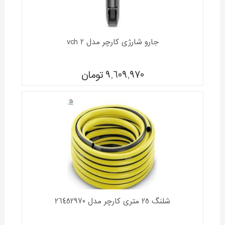
جارو شارژی کارچر مدل vch 2
9,609,970
تومان
شلنگ 25 متری کارچر مدل 26452970