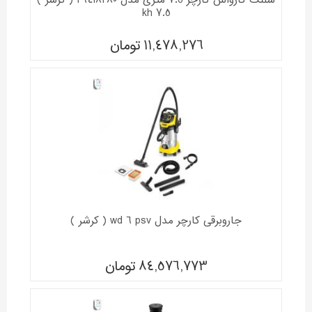
شلنگ کارواش کارچر 7.5 متری مدل 26418280 ( کرشر )
kh 7.5
11,478,276
تومان
جاروبرقی کارچر مدل wd 6 psv ( کرشر )
84,576,773
تومان