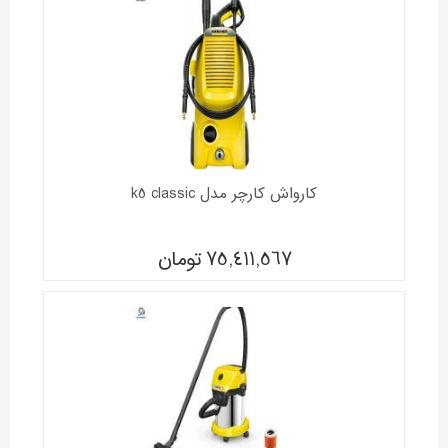
کارواش کارچر مدل k5 classic
75,411,567
تومان