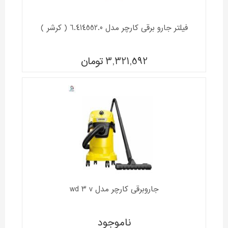
فیلتر جارو برقی کارچر مدل 6.414552.0 ( کرشر )
3,321,592
تومان
جاروبرقی کارچر مدل wd 3 v
ناموجود