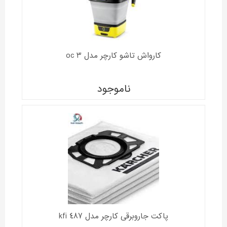
کارواش تاشو کارچر مدل oc 3
ناموجود
پاکت جاروبرقی کارچر مدل kfi 487