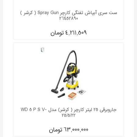
ست سری آبپاش تفنگی کارچر Spray Gun ( کرشر )
26452890
4,211,509
تومان
جاروبرقی 25 لیتر کارچر ( کرشر) مدل WD 5 P S V-
25/5/22
63,000,000
تومان