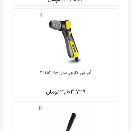
آبپاش کارچر مدل 26452680
3,603,739
تومان