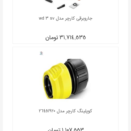
جاروبرقی کارچر مدل wd 3 sv
31,714,535
تومان
کوپلینگ کارچر مدل 26451920
1,107,553
تومان