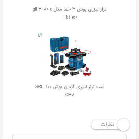
تراز لیزری بوش 3 خط مدل gll 3-80 c
+ bt 150
ست تراز لیزری گردان بوش GRL 600
CHV
نظرات