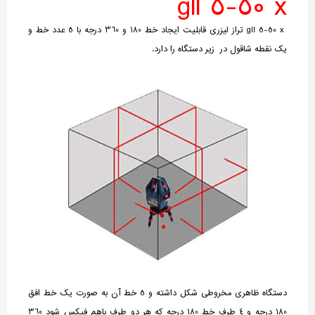
gll 5-50 x
gll 5-50 x تراز لیزری قابلیت ایجاد خط 180 و 360 درجه با 5 عدد خط و
یک نقطه شاقول در زیر دستگاه را دارد.
دستگاه ظاهری مخروطی شکل داشته و 5 خط آن به صورت یک خط افق
180 درجه و 4 طرف خط 180 درجه که هر دو طرف باهم فیکس شود 360