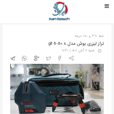
خط 360 و 180 درجه
تراز لیزری بوش مدل gll 5-50 x
شنبه 7 آبان 1401 | 11:30