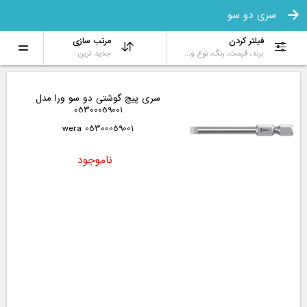
سری دو سو
فیلتر کردن
مرتب سازی
برند، قیمت، رنگ، نوع و...
جدید ترین
سری پیچ گوشتی دو سو ورا مدل
05300059001
05300059001 wera
ناموجود