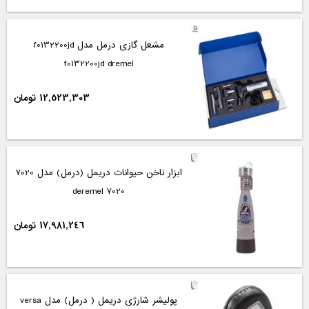
مشعل گازی درمل مدل f0132200jd
f0132200jd dremel
12,523,303 تومان
ابزار ناخن حیوانات دریمل (درمل) مدل 7020
7020 deremel
17,981,246 تومان
پولیشر شارژی دریمل ( درمل) مدل versa