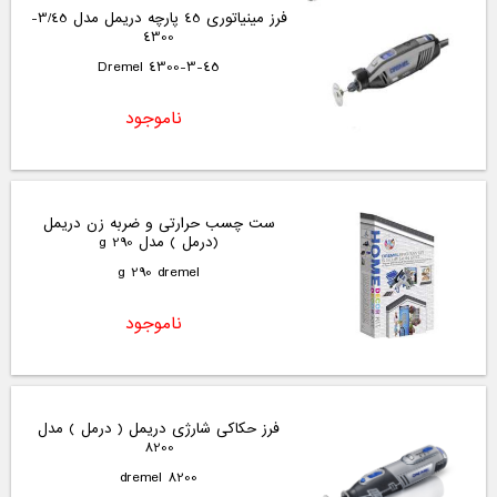
فرز مینیاتوری 45 پارچه دریمل مدل 3/45-
4300
4300-3-45 Dremel
ناموجود
ست چسب حرارتی و ضربه زن دریمل
(درمل ) مدل g 290
g 290 dremel
ناموجود
فرز حکاکی شارژی دریمل ( درمل ) مدل
8200
8200 dremel