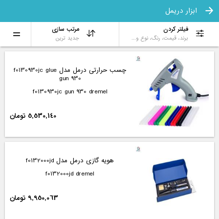
ابزار دریمل
فیلتر کردن
مرتب سازی
برند، قیمت، رنگ، نوع و...
جدید ترین
چسب حرارتی درمل مدل f0130930jc glue
gun 930
f0130930jc gun 930 dremel
5,530,140 تومان
هویه گازی درمل مدل f0132000jd
f0132000jd dremel
9,950,063 تومان