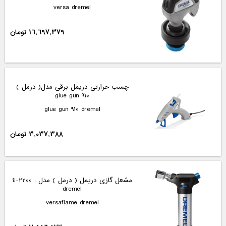
versa dremel
16,697,379 تومان
چسب حرارتی دریمل برقی مدل( درمل )
glue gun 910
glue gun 910 dremel
3,037,388 تومان
مشعل گازی دریمل ( درمل ) مدل : 2200-4
dremel
versaflame dremel