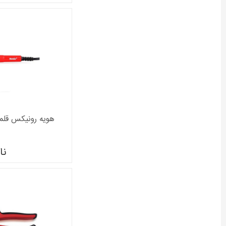
هویه رونیکس قلمی 40 وات مدل 411
نا