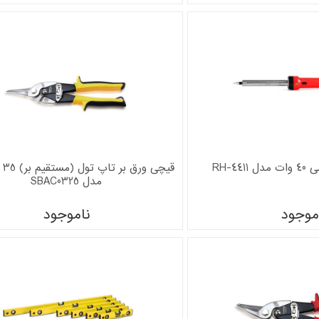
RH-4
قیچ
مدل SBAC0325
موجود
ناموجود