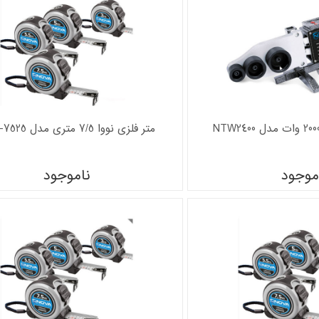
متر فلزی نووا 7/5 متری مدل NTS-7525
موجود
ناموجود