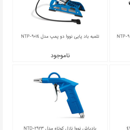
تلمبه باد پایی نووا دو پمپ مدل NTP-9014
ناموجود
بادپاش نووا نازل کوتاه مدل NTD-2923