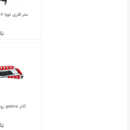
متر فلزی نووا 5 متری مدل NTS-5025
نا
کاتر galena رونیکس مدل RH-3005
نا