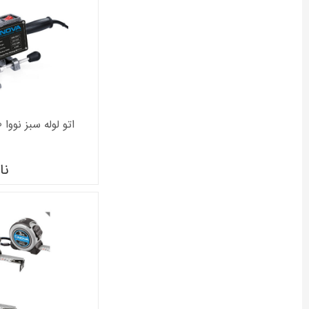
اتو لوله سبز نووا 2000 وات مدل NTW2400
نا