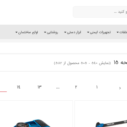
لقات
تجهیزات ایمنی
ابزار دستی
روشنایی
لوازم ساختمان
 15
(نمایش 540 - 505 محصول از 582)
14
13
...
2
1