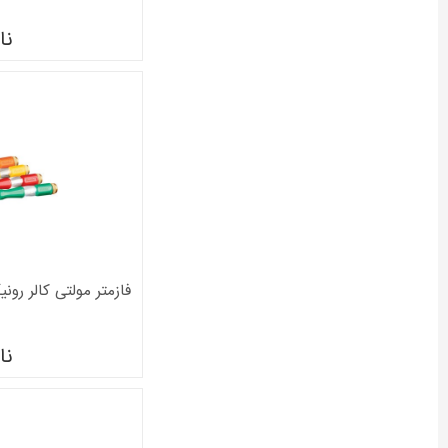
نا
نا