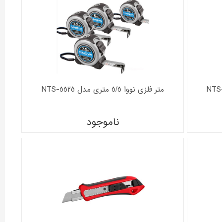
متر فلزی نووا 5/5 متری مدل NTS-5525
ناموجود