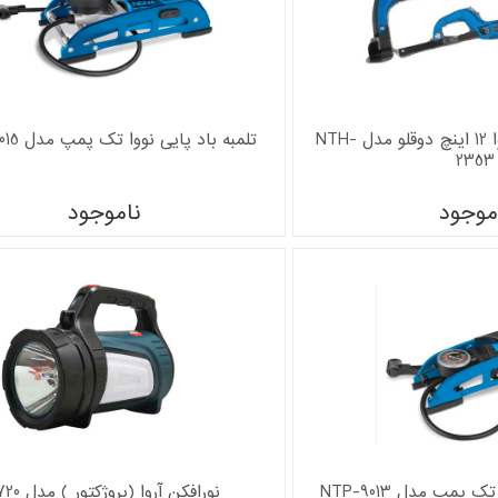
کمان اره آهن بر نووا 12 اینچ دوقلو مدل NTH-
تلمبه باد پایی نووا تک پمپ مدل NTP-9015
2353
موجود
ناموجود
 پمپ مدل NTP-9013
نورافکن آروا (پروژکتور ) مدل 4720