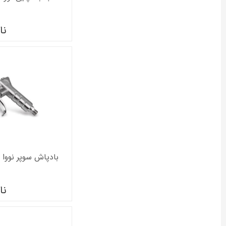
آینهل
ان ای سی
استنلی
نا
فومو
جی ایکس
ساکورا
رکورد
کرون
سفیر
متفرقه
ویکتورینوکس
بادپاش سوپر نووا نازل 
نا