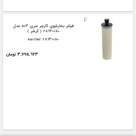
فیلتر بخارشوی کارچر سری sc3 مدل
28630180 ( کرشر )
28630180 karcher
3,795,623 تومان