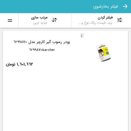
فیلتر بخارشوی
فیلتر کردن
مرتب سازی
برند، قیمت، رنگ، نوع و...
جدید ترین
پودر رسوب گیر کارچر مدل 6299870
6299870karcher
1,601,662 تومان