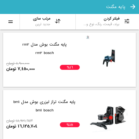
پایه مگنت
فیلتر کردن
مرتب سازی
برند، قیمت، رنگ، نوع و...
جدید ترین
پایه مگنت بوش مدل rm2
rm2 bosch
8,900,000 تومان
%16
7,450,000 تومان
پایه مگنت تراز لیزری بوش مدل bm1
bm1 bosch
18,921,643 تومان
%15
16,125,704 تومان