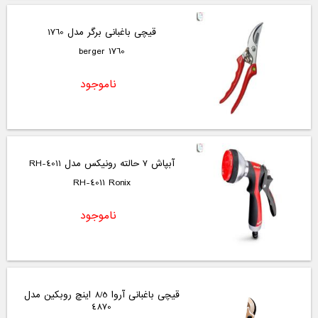
قیچی باغبانی برگر مدل 1760
1760 berger
ناموجود
آبپاش 7 حالته رونیکس مدل RH-4011
RH-4011 Ronix
ناموجود
قیچی باغبانی آروا 8/5 اینچ روبکین مدل
4870