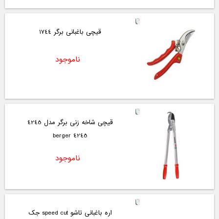
قیچی باغبانی برگر 1744
ناموجود
قیچی شاخه زنی برگر مدل 4245
4245 berger
ناموجود
اره باغبانی تاشو speed cut جک