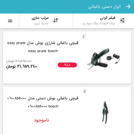
ابزار دستی باغبانی
فیلتر کردن
مرتب سازی
برند، قیمت، رنگ، نوع و...
جدید ترین
قیچی باغبانی شارژی بوش مدل easy prune
easy prune bosch
26,565,000 تومان
%18
21,659,240 تومان
قیچی باغبانی بوش دستی مدل 06008b5000
06008b5000 bosch
ناموجود