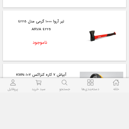
تبر آروا 1000 گرمی مدل 4225
4225 ARVA
ناموجود
آبپاش 7 کاره کنزاکس KWN-107
KWN-107 Kenzax
خانه
دسته‌بندی‌ها
جستجو
سبد خرید
پروفایل
ناموجود
آبپاش 3 کاره کنزاکس KWN-103