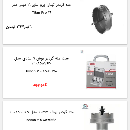
مته گردبر تیتان پرو سایز 16 میلی متر
Titan Pro 16
263,086 تومان
ست مته گردبر بوش 9 عددی مدل
2608584670
2608584670 bosch
ناموجود
مته گردبر بوش 40mm مدل 2608594145
2608594145 bosch