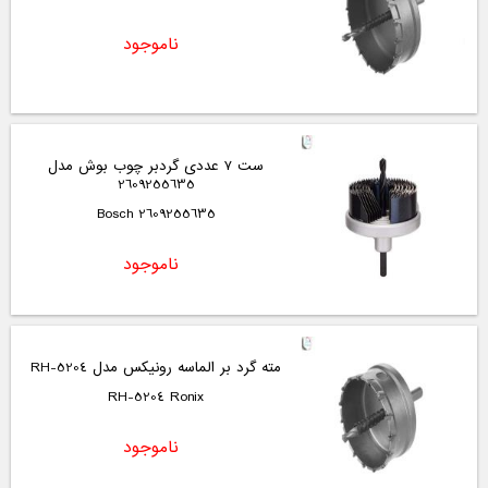
ناموجود
ست 7 عددی گردبر چوب بوش مدل
2609255635
2609255635 Bosch
ناموجود
مته گرد بر الماسه رونیکس مدل RH-5204
RH-5204 Ronix
ناموجود