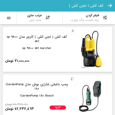
کف کش ( لجن کش )
فیلتر کردن
مرتب سازی
برند، قیمت، رنگ، نوع و...
جدید ترین
کف کش ( لجن کش ) کارچر مدل sp 9500
dirt
sp 9500 dirt karcher
21,000,000 تومان
پمپ باغبانی شارژی بوش مدل GardenPump
18v
GardenPump 18v Bosch
48,324,070 تومان
%13
42,232,863 تومان