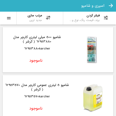
اسپری و شامپو
فیلتر کردن
مرتب سازی
برند، قیمت، رنگ، نوع و...
جدید ترین
شامپو 500 میلی لیتری کارچر مدل
62953880 ( کرشر )
62953880karcher
ناموجود
شامپو 5 لیتری عمومی کارچر مدل 62953570
( کرشر )
62953570karcher
ناموجود