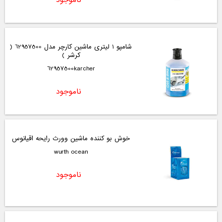
شامپو 1 لیتری ماشین کارچر مدل 62957500 (
کرشر )
62957500karcher
ناموجود
خوش بو کننده ماشین وورث رایحه اقیانوس
wurth ocean
ناموجود