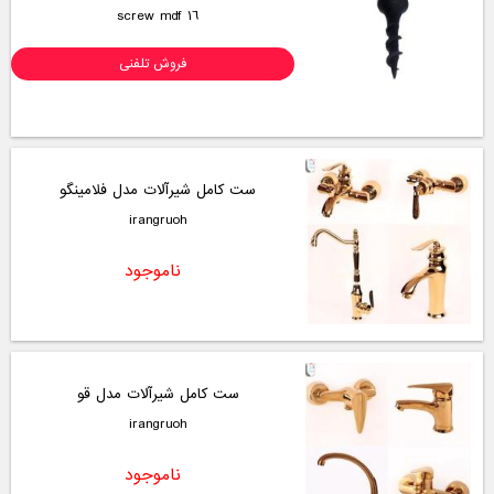
screw mdf 16
فروش تلفنی
ست کامل شیرآلات مدل فلامینگو
irangruoh
ناموجود
ست کامل شیرآلات مدل قو
irangruoh
ناموجود