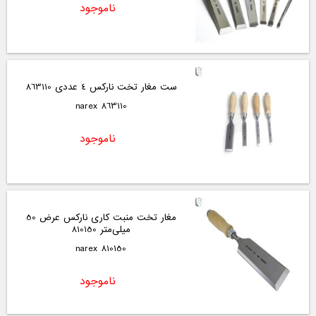
ناموجود
ست مغار تخت نارکس 4 عددی 863110
863110 narex
ناموجود
مغار تخت منبت کاری نارکس عرض 50
میلی‌متر 810150
810150 narex
ناموجود