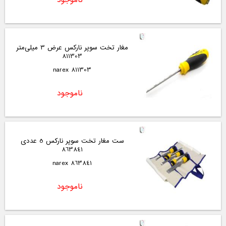
مغار تخت سوپر نارکس عرض 3 میلی‌متر
811303
811303 narex
ناموجود
ست مغار تخت سوپر نارکس 5 عددی
863841
863841 narex
ناموجود