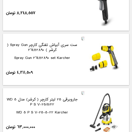
8,248,557 تومان
ست سری آبپاش تفنگی کارچر Spray Gun (
کرشر ) 26452890
Spray Gun 26452890 set Karcher
4,211,509 تومان
جاروبرقی 25 لیتر کارچر ( کرشر) مدل WD 5
P S V-25/5/22
WD 5 P S V-25-5-22 Karcher
63,000,000 تومان