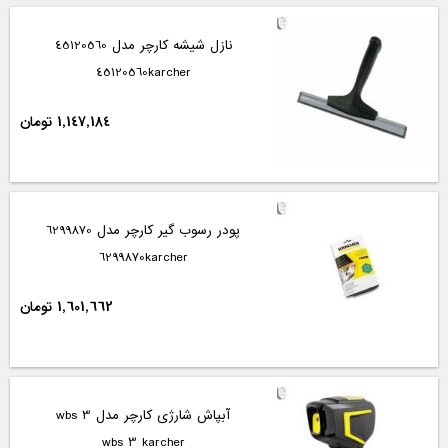
نازل شیشه کارچر مدل 45120560
45120560karcher
1,147,184 تومان
پودر رسوب گیر کارچر مدل 6299870
6299870karcher
1,601,662 تومان
آبپاش شارژی کارچر مدل wbs 3
wbs 3 karcher