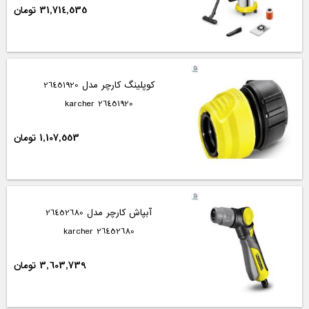
31,714,535 تومان
کوپلینگ کارچر مدل 26451920
26451920 karcher
1,107,553 تومان
آبپاش کارچر مدل 26452680
26452680 karcher
3,603,739 تومان