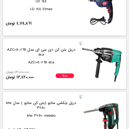
I.D 144
I.D 144 Elmax
4,114,861 تومان
دریل بتن کن دی سی ای مدل AZC05-26B
dca
AZC05-26B dca
13,800,000 تومان
%10
12,420,000 تومان
دریل چکشی متابو (بتن کن متابو ) مدل khe
3250
khe 3250 metabo