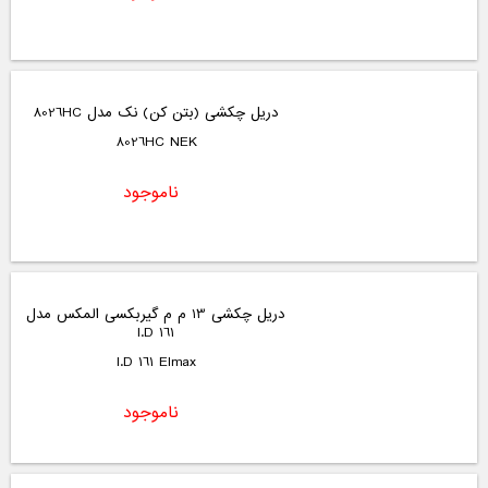
دریل چکشی (بتن کن) نک مدل 8026HC
8026HC NEK
ناموجود
دریل چکشی 13 م م گیربکسی المکس مدل
I.D 161
I.D 161 Elmax
ناموجود