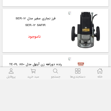
فرز نجاری سفیر مدل SER-12
SER-12 SAFIR
ناموجود
رنده دوراهه زن آینهل مدل TE-PL 850
TE-PL 850 Einhell
خانه
دسته‌بندی‌ها
جستجو
سبد خرید
پروفایل
ناموجود
فرز نجاری ان ای سی NEC مدل 2112