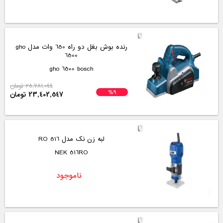
رنده بوش بغل دو راه 650 وات مدل gho
6500
gho 6500 bosch
25,781,044 تومان
%9
23,402,547 تومان
لبه زن نک مدل 516 RO
NEK 516RO
ناموجود