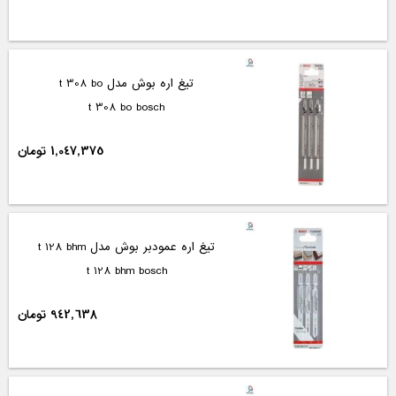
تیغ اره بوش مدل t 308 bo
t 308 bo bosch
1,047,375 تومان
تیغ اره عمودبر بوش مدل t 128 bhm
t 128 bhm bosch
942,638 تومان