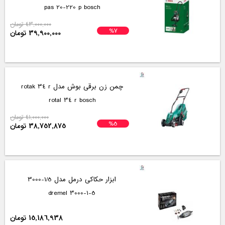
pas 20-220 p bosch
43,000,000 تومان
%7
39,900,000 تومان
چمن زن برقی بوش مدل rotak 34 r
rotal 34 r bosch
41,000,000 تومان
%5
38,752,875 تومان
ابزار حکاکی درمل مدل 1/5-3000
3000-1-5 dremel
15,186,938 تومان