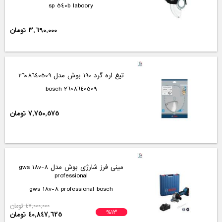
sp 540b laboory
3,690,000 تومان
تیغ اره گرد 190 بوش مدل 2608640509
2608640509 bosch
7,750,575 تومان
مینی فرز شارژی بوش مدل gws 18v-8
professional
gws 18v-8 professional bosch
47,000,000 تومان
%13
40,847,625 تومان