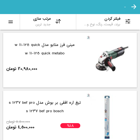
-
فیلتر کردن
مرتب سازی
برند، قیمت، رنگ، نوع و...
جدید ترین
مینی فرز متابو مدل w 11-125 quick
w 11-125 quick metabo
20,980,000 تومان
تیغ اره افقی بر بوش مدل s 1237 bef pro
s 1237 bef pro bosch
5,500,000 تومان
%18
4,500,000 تومان