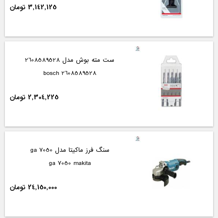
3,142,125 تومان
ست مته بوش مدل 2608589528
2608589528 bosch
2,304,225 تومان
سنگ فرز ماکیتا مدل ga 7050
ga 7050 makita
24,150,000 تومان