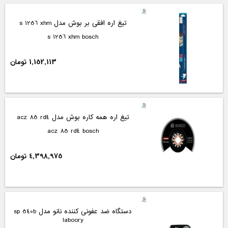
تیغ اره افقی بر بوش مدل s 1256 xhm
s 1256 xhm bosch
1,152,113 تومان
تیغ اره همه کاره بوش مدل acz 85 rd4
acz 85 rd4 bosch
4,398,975 تومان
دستگاه ضد عفونی کننده نانو مدل sp 540b
laboory