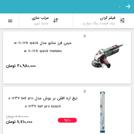
-
فیلتر کردن
مرتب سازی
برند، قیمت، رنگ، نوع و...
جدید ترین
مینی فرز متابو مدل w 11-125 quick
w 11-125 quick metabo
20,980,000 تومان
تیغ اره افقی بر بوش مدل s 1237 bef pro
s 1237 bef pro bosch
5,500,000 تومان
%20
4,410,000 تومان