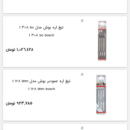
تیغ اره بوش مدل t 308 bo
t 308 bo bosch
1,026,428 تومان
تیغ اره عمودبر بوش مدل t 128 bhm
t 128 bhm bosch
923,785 تومان