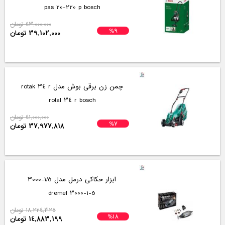
pas 20-220 p bosch
43,000,000 تومان
%9
39,102,000 تومان
چمن زن برقی بوش مدل rotak 34 r
rotal 34 r bosch
41,000,000 تومان
%7
37,977,818 تومان
ابزار حکاکی درمل مدل 1/5-3000
3000-1-5 dremel
18,224,325 تومان
%18
14,883,199 تومان