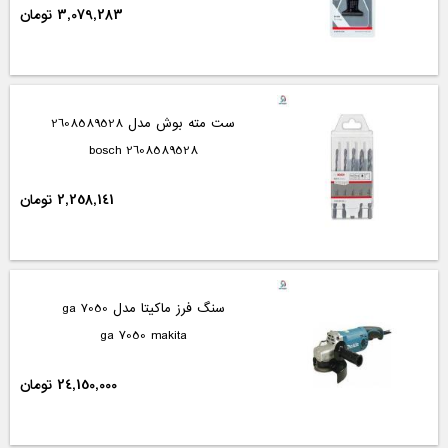
3,079,283 تومان
ست مته بوش مدل 2608589528
2608589528 bosch
2,258,141 تومان
سنگ فرز ماکیتا مدل ga 7050
ga 7050 makita
24,150,000 تومان