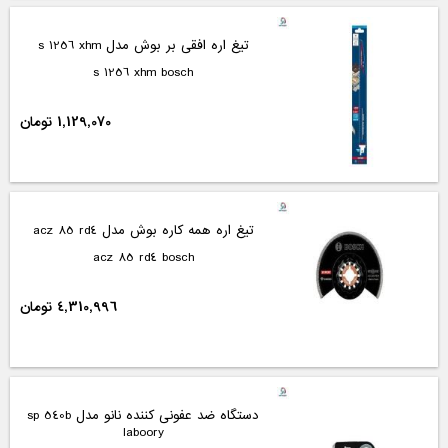
تیغ اره افقی بر بوش مدل s 1256 xhm
s 1256 xhm bosch
1,129,070 تومان
تیغ اره همه کاره بوش مدل acz 85 rd4
acz 85 rd4 bosch
4,310,996 تومان
دستگاه ضد عفونی کننده نانو مدل sp 540b
laboory