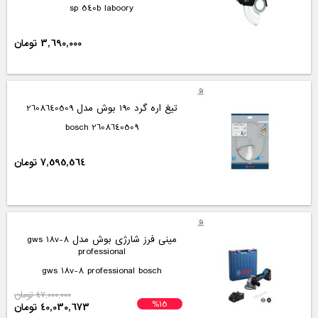
sp 540b laboory
3,690,000 تومان
تیغ اره گرد 190 بوش مدل 2608640509
2608640509 bosch
7,595,564 تومان
مینی فرز شارژی بوش مدل gws 18v-8
professional
gws 18v-8 professional bosch
47,000,000 تومان
%15
40,030,673 تومان