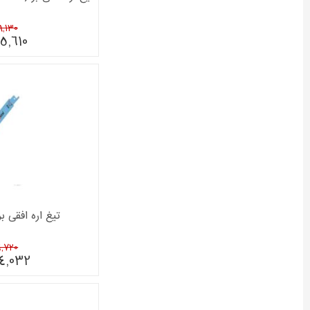
089,130
5,610
تیغ اره افقی بر بو
096,720
4,032