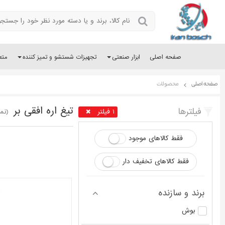
صفحه اصلی
ابزار صنعتی
تجهیزات شستشو و تمیز کننده
متع
صفحه اصلی
محصولات
تیغ اره افقی بر
فیلترها
1 فیلتر
(نمایش 35 
فقط کالاهای موجود
فقط کالاهای تخفیف دار
برند و سازنده
بوش