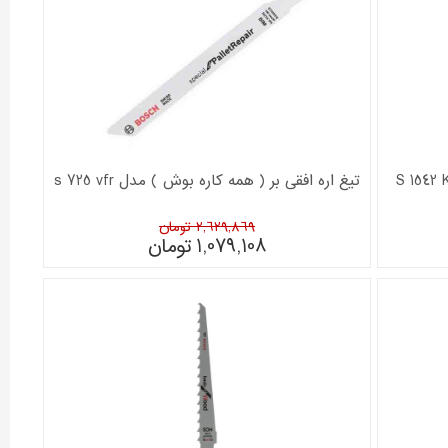
تیغ اره افقی بر ( همه کاره بوش ) مدل s 725 vfr
2,629,869 تومان
1,079,108
تومان