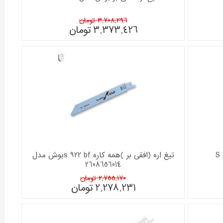
3,708,296 تومان
3,373,426
تومان
تیغ اره (افقی بر )همه کاره s 922 bfبوش مدل
2608656014
2,755,170 تومان
2,278,231
تومان