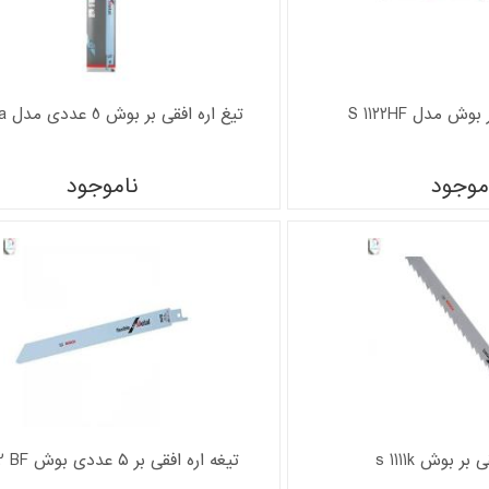
ش مدل S 1122HF
تیغ اره افقی بر بوش 5 عددی مدل S 918a
موجود
ناموجود
بر بوش s 1111k
تیغه اره افقی بر ۵ عددی بوش S 1122 BF