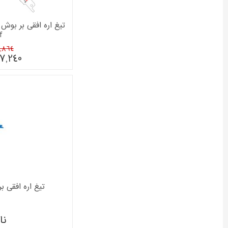
تیغ اره افقی بر بوش
f
108,864
7,240
تیغ اره افقی بر بو
نا