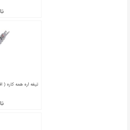
نا
تیغه اره همه کاره ( افقی
نا