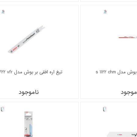
مدل s 1122 chm
تیغ اره افقی بر بوش مدل s 722 vfr
موجود
ناموجود