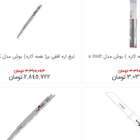
اره ) بوش مدل s 1111df
تیغ اره افقی بر( همه کاره) بوش مدل S 1542 K
3, تومان
3,398,043 تومان
3,03
تومان
2,845,722
تومان