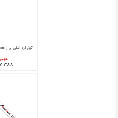
تیغ اره افقی بر ( همه ک
398,043
7,388