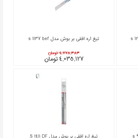
تیغ اره افقی بر بوش مدل s 1137 bef
4,778,383 تومان
4,035,127
تومان
تیغ اره افقی بر بوش مدل S 1411 DF