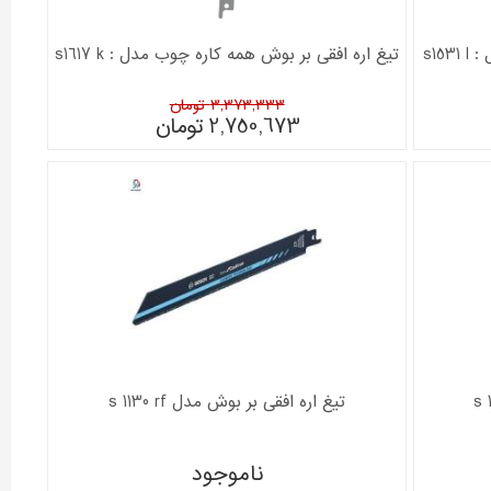
s15
تیغ اره افقی بر بوش همه کاره چوب مدل : s1617 k
3,373,333 تومان
2,750,673
تومان
تیغ اره افقی بر بوش مدل s 1130 rf
ناموجود