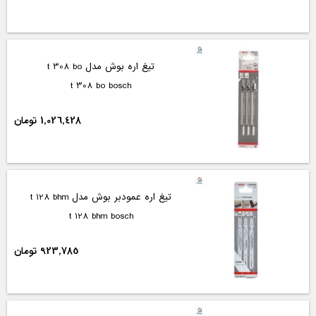
تیغ اره بوش مدل t 308 bo
t 308 bo bosch
1,026,428 تومان
تیغ اره عمودبر بوش مدل t 128 bhm
t 128 bhm bosch
923,785 تومان