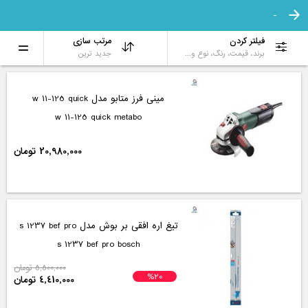
-
فیلتر کردن
مرتب سازی
برند، قیمت، رنگ، نوع و...
جدید ترین
مینی فرز متابو مدل w 11-125 quick
w 11-125 quick metabo
20,980,000 تومان
تیغ اره افقی بر بوش مدل s 1237 bef pro
s 1237 bef pro bosch
5,500,000 تومان
%20
4,410,000 تومان