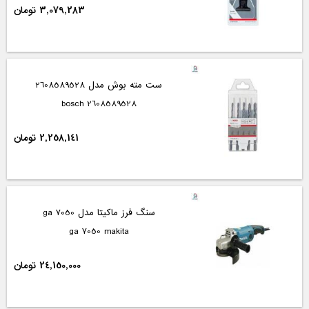
3,079,283 تومان
ست مته بوش مدل 2608589528
2608589528 bosch
2,258,141 تومان
سنگ فرز ماکیتا مدل ga 7050
ga 7050 makita
24,150,000 تومان