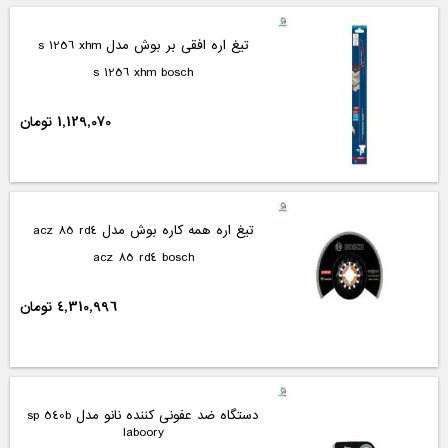
تیغ اره افقی بر بوش مدل s 1256 xhm
s 1256 xhm bosch
1,129,070 تومان
تیغ اره همه کاره بوش مدل acz 85 rd4
acz 85 rd4 bosch
4,310,996 تومان
دستگاه ضد عفونی کننده نانو مدل sp 540b
laboory