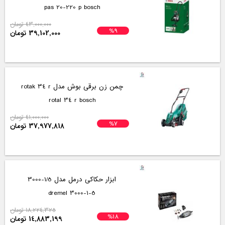
pas 20-220 p bosch
43,000,000 تومان
%9
39,102,000 تومان
چمن زن برقی بوش مدل rotak 34 r
rotal 34 r bosch
41,000,000 تومان
%7
37,977,818 تومان
ابزار حکاکی درمل مدل 1/5-3000
3000-1-5 dremel
18,224,325 تومان
%18
14,883,199 تومان