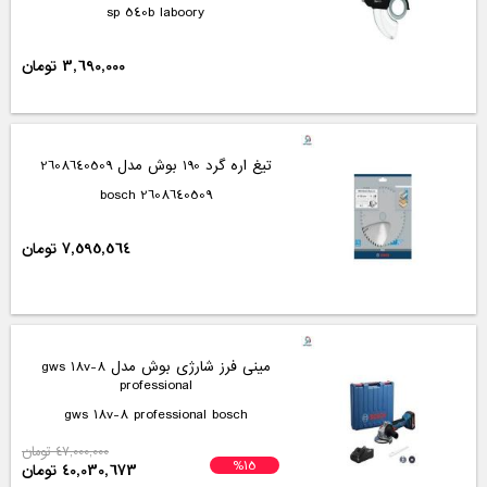
sp 540b laboory
3,690,000 تومان
تیغ اره گرد 190 بوش مدل 2608640509
2608640509 bosch
7,595,564 تومان
مینی فرز شارژی بوش مدل gws 18v-8
professional
gws 18v-8 professional bosch
47,000,000 تومان
%15
40,030,673 تومان