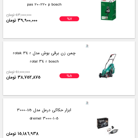
pas 20-220 p bosch
43,000,000 تومان
%7
39,900,000 تومان
چمن زن برقی بوش مدل rotak 34 r
rotal 34 r bosch
41,000,000 تومان
%5
38,752,875 تومان
ابزار حکاکی درمل مدل 1/5-3000
3000-1-5 dremel
15,186,938 تومان