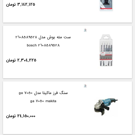
3,142,125 تومان
ست مته بوش مدل 2608589528
2608589528 bosch
2,304,225 تومان
سنگ فرز ماکیتا مدل ga 7050
ga 7050 makita
24,150,000 تومان