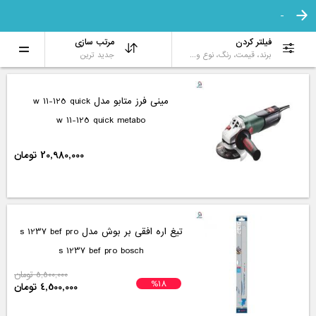
-
فیلتر کردن
مرتب سازی
برند، قیمت، رنگ، نوع و...
جدید ترین
مینی فرز متابو مدل w 11-125 quick
w 11-125 quick metabo
20,980,000 تومان
تیغ اره افقی بر بوش مدل s 1237 bef pro
s 1237 bef pro bosch
5,500,000 تومان
%18
4,500,000 تومان