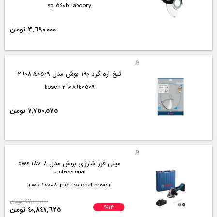
sp 540b laboory
3,690,000 تومان
تیغ اره گرد 190 بوش مدل 2608640509
2608640509 bosch
7,750,575 تومان
مینی فرز شارژی بوش مدل gws 18v-8
professional
gws 18v-8 professional bosch
47,000,000 تومان
%13
40,847,625 تومان