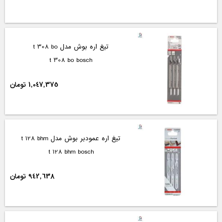
تیغ اره بوش مدل t 308 bo
t 308 bo bosch
1,047,375 تومان
تیغ اره عمودبر بوش مدل t 128 bhm
t 128 bhm bosch
942,638 تومان