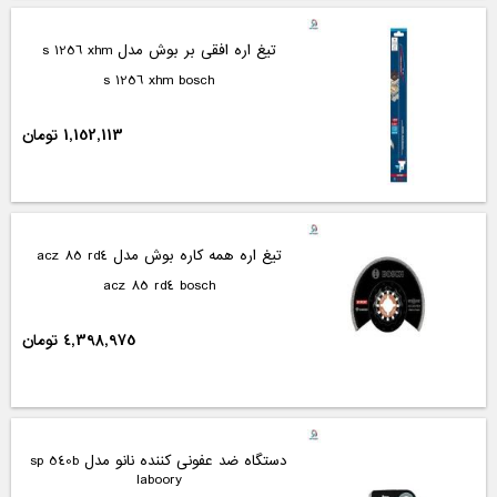
تیغ اره افقی بر بوش مدل s 1256 xhm
s 1256 xhm bosch
1,152,113 تومان
تیغ اره همه کاره بوش مدل acz 85 rd4
acz 85 rd4 bosch
4,398,975 تومان
دستگاه ضد عفونی کننده نانو مدل sp 540b
laboory