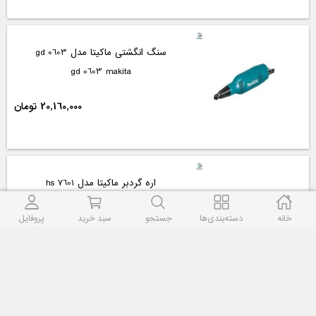
سنگ انگشتی ماکیتا مدل gd 0603
gd 0603 makita
20,160,000 تومان
اره گردبر ماکیتا مدل hs 7601
hs 7601 makita
خانه
دسته‌بندی‌ها
جستجو
سبد خرید
پروفایل
32,550,000 تومان
مینی فرز ماکیتا مدل 9558hnr