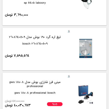
sp 540b laboory
3,690,000 تومان
تیغ اره گرد 190 بوش مدل 2608640509
2608640509 bosch
7,595,564 تومان
مینی فرز شارژی بوش مدل gws 18v-8
professional
gws 18v-8 professional bosch
47,000,000 تومان
%15
40,030,673 تومان