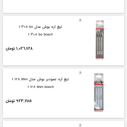
تیغ اره بوش مدل t 308 bo
t 308 bo bosch
1,026,428 تومان
تیغ اره عمودبر بوش مدل t 128 bhm
t 128 bhm bosch
923,785 تومان