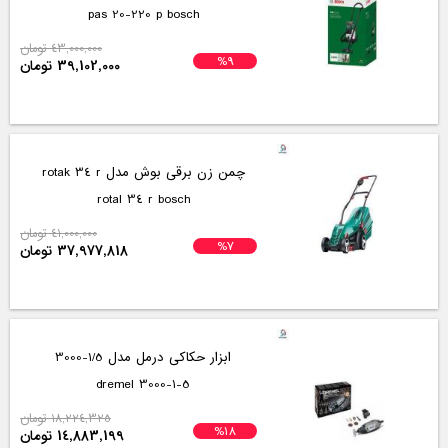
pas 20-220 p bosch
43,000,000 تومان
%9
39,102,000 تومان
چمن زن برقی بوش مدل rotak 34 r
rotal 34 r bosch
41,000,000 تومان
%7
37,977,818 تومان
ابزار حکاکی درمل مدل 1/5-3000
3000-1-5 dremel
18,224,325 تومان
%18
14,883,199 تومان