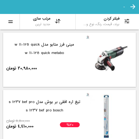
-
فیلتر کردن
مرتب سازی
برند، قیمت، رنگ، نوع و...
جدید ترین
مینی فرز متابو مدل w 11-125 quick
w 11-125 quick metabo
20,980,000 تومان
تیغ اره افقی بر بوش مدل s 1237 bef pro
s 1237 bef pro bosch
5,500,000 تومان
%20
4,410,000 تومان