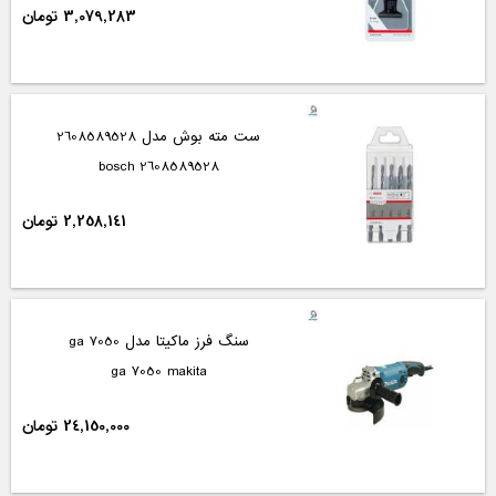
3,079,283 تومان
ست مته بوش مدل 2608589528
2608589528 bosch
2,258,141 تومان
سنگ فرز ماکیتا مدل ga 7050
ga 7050 makita
24,150,000 تومان