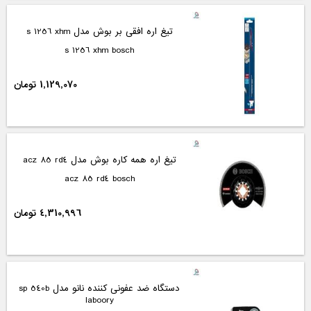
تیغ اره افقی بر بوش مدل s 1256 xhm
s 1256 xhm bosch
1,129,070 تومان
تیغ اره همه کاره بوش مدل acz 85 rd4
acz 85 rd4 bosch
4,310,996 تومان
دستگاه ضد عفونی کننده نانو مدل sp 540b
laboory