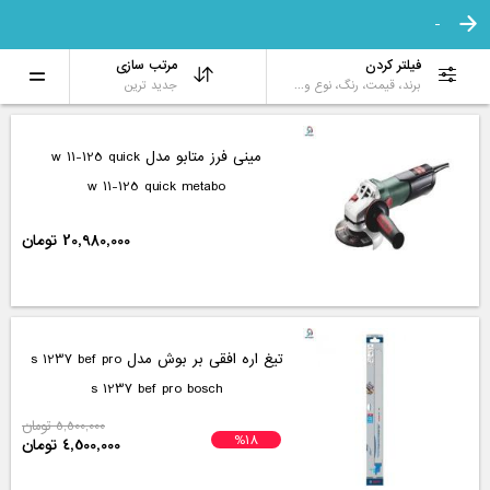
-
فیلتر کردن
مرتب سازی
برند، قیمت، رنگ، نوع و...
جدید ترین
مینی فرز متابو مدل w 11-125 quick
w 11-125 quick metabo
20,980,000 تومان
تیغ اره افقی بر بوش مدل s 1237 bef pro
s 1237 bef pro bosch
5,500,000 تومان
%18
4,500,000 تومان