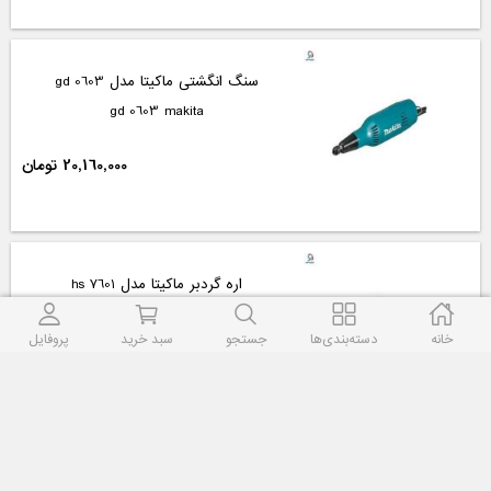
سنگ انگشتی ماکیتا مدل gd 0603
gd 0603 makita
20,160,000 تومان
اره گردبر ماکیتا مدل hs 7601
hs 7601 makita
خانه
دسته‌بندی‌ها
جستجو
سبد خرید
پروفایل
32,550,000 تومان
مینی فرز ماکیتا مدل 9558hnr