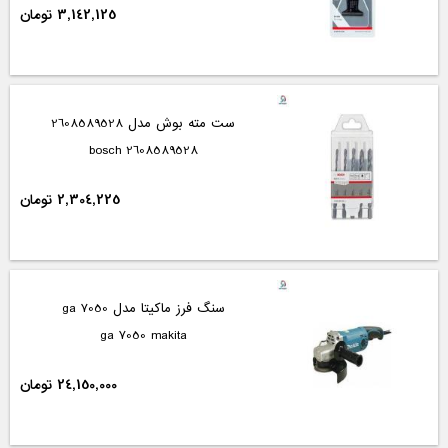
3,142,125 تومان
ست مته بوش مدل 2608589528
2608589528 bosch
2,304,225 تومان
سنگ فرز ماکیتا مدل ga 7050
ga 7050 makita
24,150,000 تومان