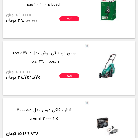
pas 20-220 p bosch
43,000,000 تومان
%7
39,900,000 تومان
چمن زن برقی بوش مدل rotak 34 r
rotal 34 r bosch
41,000,000 تومان
%5
38,752,875 تومان
ابزار حکاکی درمل مدل 1/5-3000
3000-1-5 dremel
15,186,938 تومان