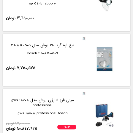
sp 540b laboory
3,690,000 تومان
تیغ اره گرد 190 بوش مدل 2608640509
2608640509 bosch
7,750,575 تومان
مینی فرز شارژی بوش مدل gws 18v-8
professional
gws 18v-8 professional bosch
47,000,000 تومان
%13
40,847,625 تومان