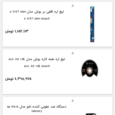
تیغ اره افقی بر بوش مدل s 1256 xhm
s 1256 xhm bosch
1,152,113 تومان
تیغ اره همه کاره بوش مدل acz 85 rd4
acz 85 rd4 bosch
4,398,975 تومان
دستگاه ضد عفونی کننده نانو مدل sp 540b
laboory