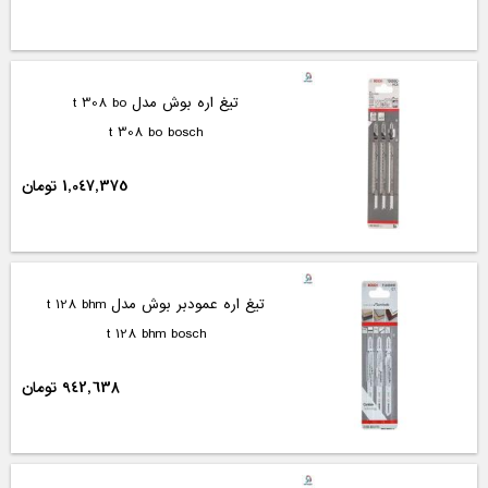
تیغ اره بوش مدل t 308 bo
t 308 bo bosch
1,047,375 تومان
تیغ اره عمودبر بوش مدل t 128 bhm
t 128 bhm bosch
942,638 تومان