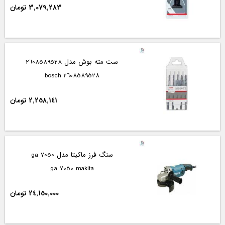
3,079,283 تومان
ست مته بوش مدل 2608589528
2608589528 bosch
2,258,141 تومان
سنگ فرز ماکیتا مدل ga 7050
ga 7050 makita
24,150,000 تومان