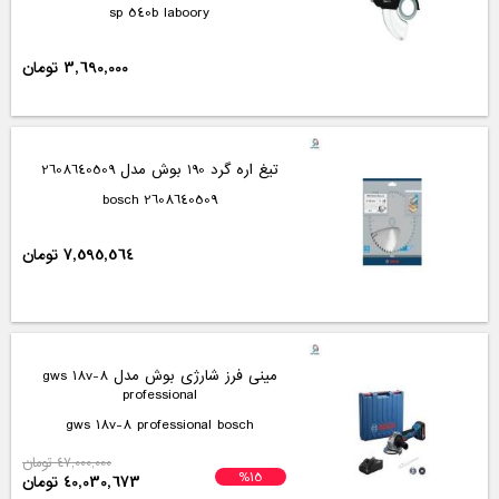
sp 540b laboory
3,690,000 تومان
تیغ اره گرد 190 بوش مدل 2608640509
2608640509 bosch
7,595,564 تومان
مینی فرز شارژی بوش مدل gws 18v-8
professional
gws 18v-8 professional bosch
47,000,000 تومان
%15
40,030,673 تومان