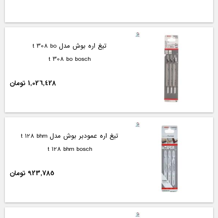
تیغ اره بوش مدل t 308 bo
t 308 bo bosch
1,026,428 تومان
تیغ اره عمودبر بوش مدل t 128 bhm
t 128 bhm bosch
923,785 تومان