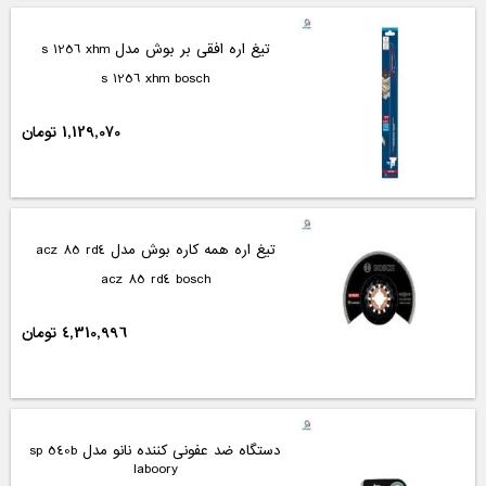
تیغ اره افقی بر بوش مدل s 1256 xhm
s 1256 xhm bosch
1,129,070 تومان
تیغ اره همه کاره بوش مدل acz 85 rd4
acz 85 rd4 bosch
4,310,996 تومان
دستگاه ضد عفونی کننده نانو مدل sp 540b
laboory