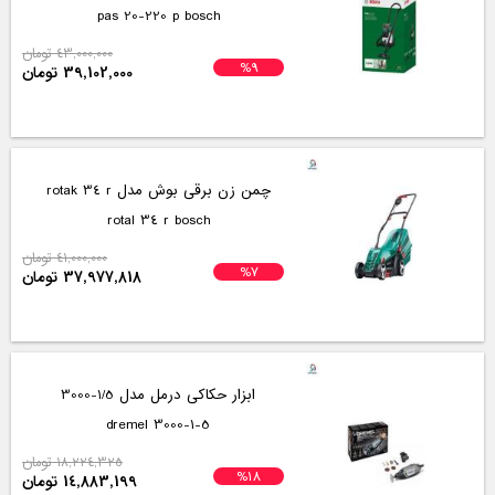
pas 20-220 p bosch
43,000,000 تومان
%9
39,102,000 تومان
چمن زن برقی بوش مدل rotak 34 r
rotal 34 r bosch
41,000,000 تومان
%7
37,977,818 تومان
ابزار حکاکی درمل مدل 1/5-3000
3000-1-5 dremel
18,224,325 تومان
%18
14,883,199 تومان