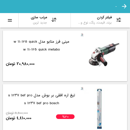
-
فیلتر کردن
مرتب سازی
برند، قیمت، رنگ، نوع و...
جدید ترین
مینی فرز متابو مدل w 11-125 quick
w 11-125 quick metabo
20,980,000 تومان
تیغ اره افقی بر بوش مدل s 1237 bef pro
s 1237 bef pro bosch
5,500,000 تومان
%20
4,410,000 تومان