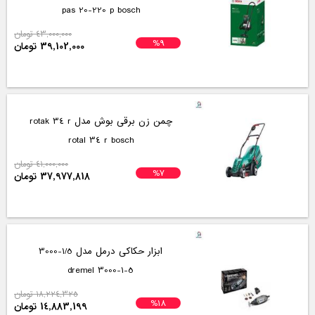
pas 20-220 p bosch
43,000,000 تومان
%9
39,102,000 تومان
چمن زن برقی بوش مدل rotak 34 r
rotal 34 r bosch
41,000,000 تومان
%7
37,977,818 تومان
ابزار حکاکی درمل مدل 1/5-3000
3000-1-5 dremel
18,224,325 تومان
%18
14,883,199 تومان