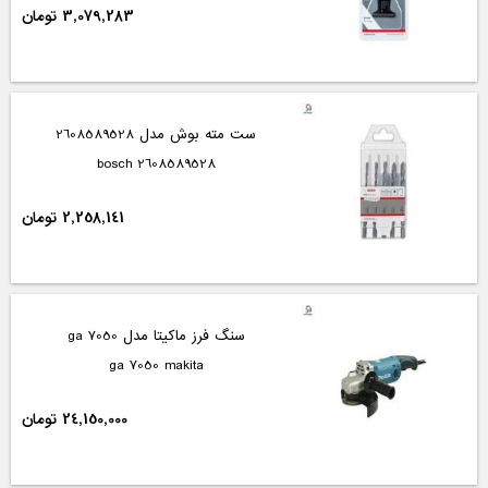
3,079,283 تومان
ست مته بوش مدل 2608589528
2608589528 bosch
2,258,141 تومان
سنگ فرز ماکیتا مدل ga 7050
ga 7050 makita
24,150,000 تومان