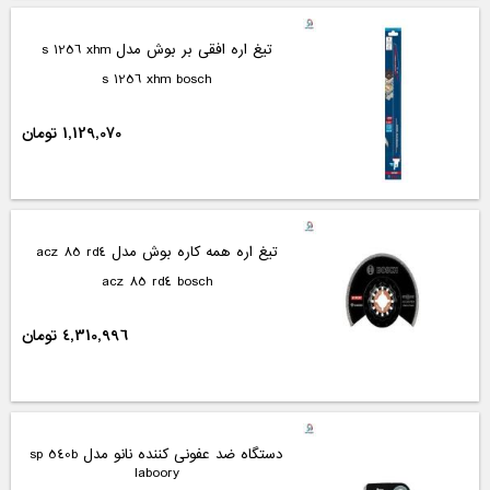
تیغ اره افقی بر بوش مدل s 1256 xhm
s 1256 xhm bosch
1,129,070 تومان
تیغ اره همه کاره بوش مدل acz 85 rd4
acz 85 rd4 bosch
4,310,996 تومان
دستگاه ضد عفونی کننده نانو مدل sp 540b
laboory