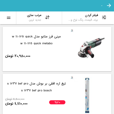
-
فیلتر کردن
مرتب سازی
برند، قیمت، رنگ، نوع و...
جدید ترین
مینی فرز متابو مدل w 11-125 quick
w 11-125 quick metabo
20,980,000 تومان
تیغ اره افقی بر بوش مدل s 1237 bef pro
s 1237 bef pro bosch
5,500,000 تومان
%20
4,410,000 تومان