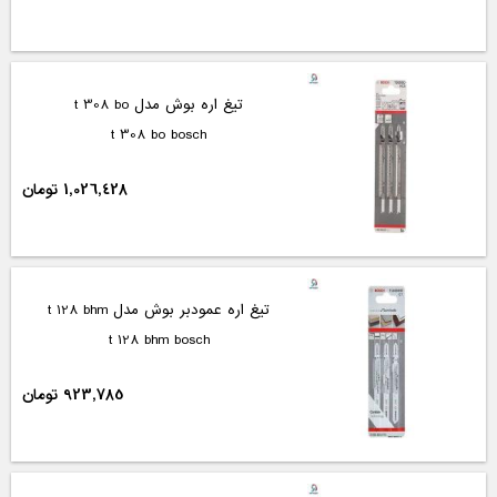
تیغ اره بوش مدل t 308 bo
t 308 bo bosch
1,026,428 تومان
تیغ اره عمودبر بوش مدل t 128 bhm
t 128 bhm bosch
923,785 تومان