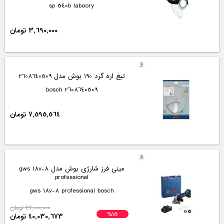
sp 540b laboory
3,690,000 تومان
تیغ اره گرد 190 بوش مدل 2608640509
2608640509 bosch
7,595,564 تومان
مینی فرز شارژی بوش مدل gws 18v-8
professional
gws 18v-8 professional bosch
47,000,000 تومان
%15
40,030,673 تومان