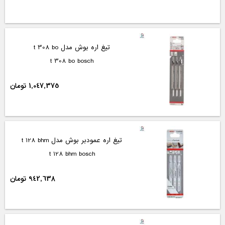
تیغ اره بوش مدل t 308 bo
t 308 bo bosch
1,047,375 تومان
تیغ اره عمودبر بوش مدل t 128 bhm
t 128 bhm bosch
942,638 تومان