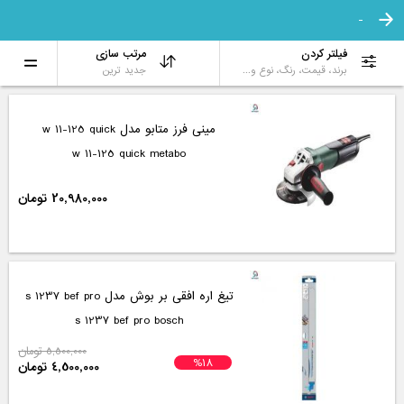
-
فیلتر کردن
مرتب سازی
برند، قیمت، رنگ، نوع و...
جدید ترین
مینی فرز متابو مدل w 11-125 quick
w 11-125 quick metabo
20,980,000 تومان
تیغ اره افقی بر بوش مدل s 1237 bef pro
s 1237 bef pro bosch
5,500,000 تومان
%18
4,500,000 تومان