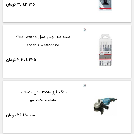
3,142,125 تومان
ست مته بوش مدل 2608589528
2608589528 bosch
2,304,225 تومان
سنگ فرز ماکیتا مدل ga 7050
ga 7050 makita
24,150,000 تومان