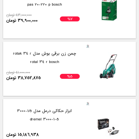
pas 20-220 p bosch
43,000,000 تومان
%7
39,900,000 تومان
چمن زن برقی بوش مدل rotak 34 r
rotal 34 r bosch
41,000,000 تومان
%5
38,752,875 تومان
ابزار حکاکی درمل مدل 1/5-3000
3000-1-5 dremel
15,186,938 تومان