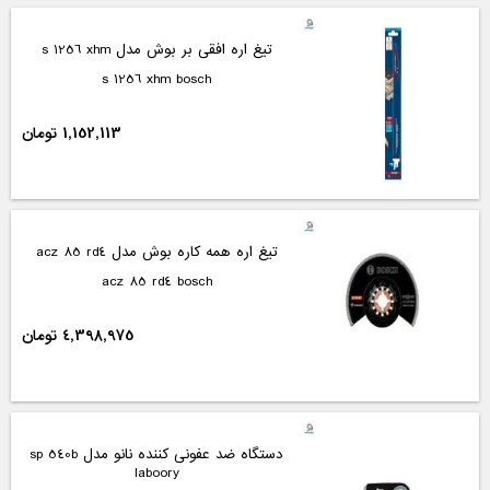
تیغ اره افقی بر بوش مدل s 1256 xhm
s 1256 xhm bosch
1,152,113 تومان
تیغ اره همه کاره بوش مدل acz 85 rd4
acz 85 rd4 bosch
4,398,975 تومان
دستگاه ضد عفونی کننده نانو مدل sp 540b
laboory