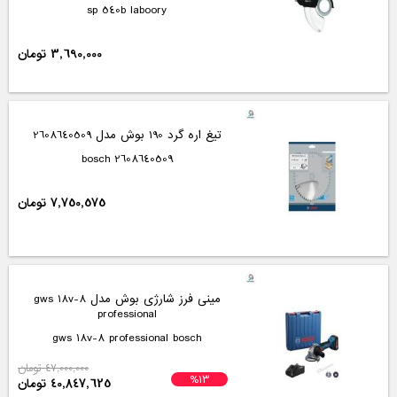
sp 540b laboory
3,690,000 تومان
تیغ اره گرد 190 بوش مدل 2608640509
2608640509 bosch
7,750,575 تومان
مینی فرز شارژی بوش مدل gws 18v-8
professional
gws 18v-8 professional bosch
47,000,000 تومان
%13
40,847,625 تومان