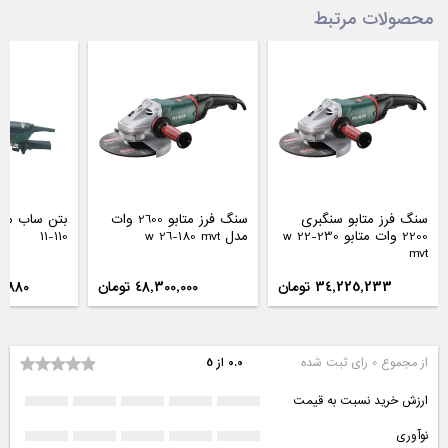
محصولات مرتبط
سنگ فرز متابو سنگبری
سنگ فرز متابو 2600 وات
2200 وات متابو w 22-230
مدل w 26-180 mvt
11-110
mvt
34,225,233 تومان
48,300,000 تومان
935,880
از مجموع 0 رای ثبت شده
0.0 از 5
ارزش خرید نسبت به قیمت
نوآوری