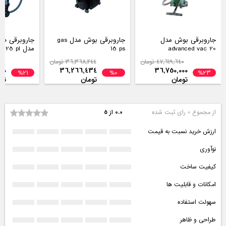
جاروبرقی بوش مدل
جاروبرقی بوش مدل gas
جاروبرقی ص
advanced vac 20
15 ps
مدل gas 12-25 pl
47,619,640 تومان
36,368,244 تومان
604
00
36,266,434
36,750,000
%21
%0
%23
تومان
تومان
تو
از مجموع 0 رای ثبت شده
0.0 از 5
ارزش خرید نسبت به قیمت
نوآوری
کیفیت ساخت
امکانات و قابلیت ها
سهولت استفاده
طراحی و ظاهر