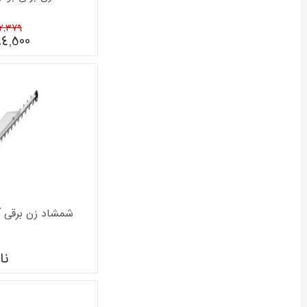
,282,379
94,500
شمشاد زن برقی آینهل م
نا