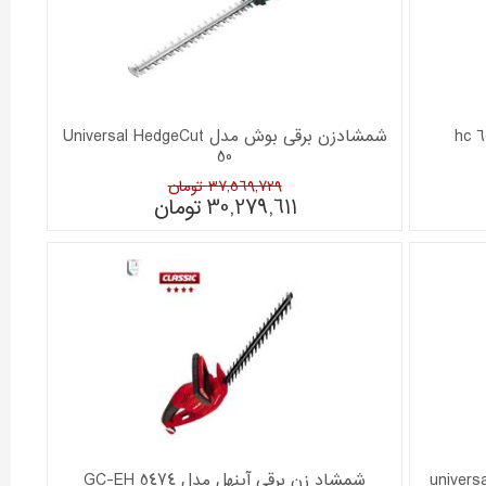
شمشادزن برقی بوش مدل Universal HedgeCut
50
37,569,729 تومان
30,279,611
تومان
زن برقی بوش 60 سانتی مدل universal
شمشاد زن برقی آینهل مدل GC-EH 5474