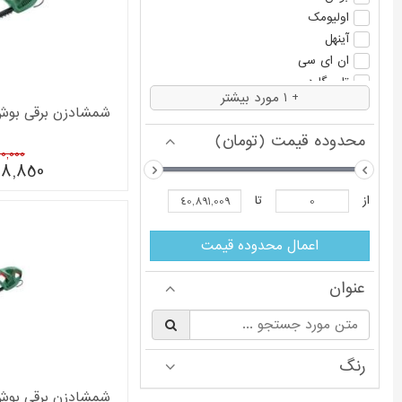
اولیومک
آینهل
ان ای سی
تاپ گاردن
+ 1 مورد بیشتر
شمشادزن برقی بوش مدل Cut 55
محدوده قیمت (تومان)
,200,000
48,850
از
تا
اعمال محدوده قیمت
عنوان
§
رنگ
شمشادزن برقی بوش مدل Cut 45