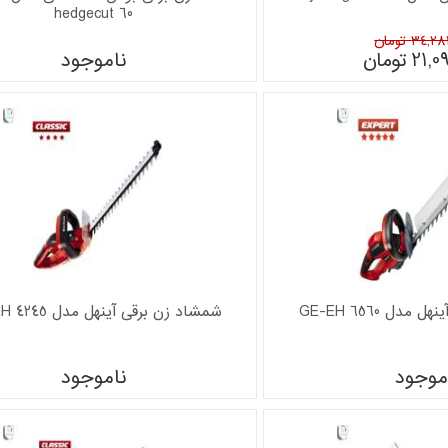
hedgecut 60
34 تومان
21,0
تومان
ناموجود
دل GE-EH 6560
شمشاد زن برقی آینهل مدل GH-EH 4245
موجود
ناموجود