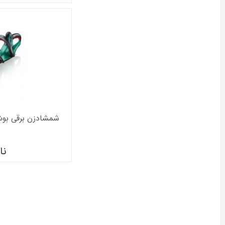
شمشادزن برقی بوش 55 س مدل 55-16
نا