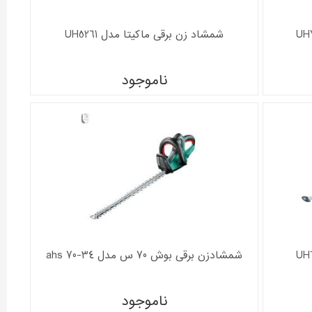
شمشاد زن برقی ماکیتا مدل UH5261
ناموجود
شمشادزن برقی بوش 70 س مدل ahs 70-34
ناموجود