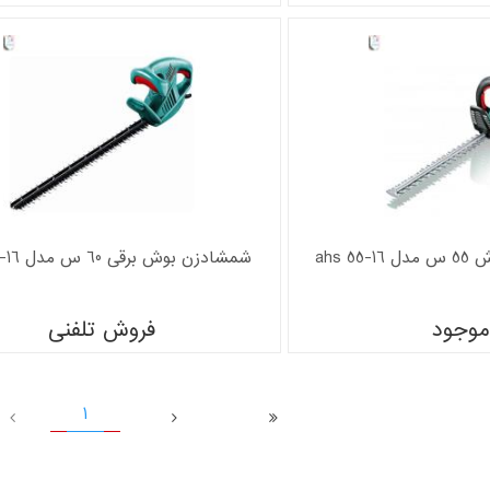
ahs 
شمشادزن بوش برقی 60 س مدل ahs 60-16
موجود
فروش تلفنی
1