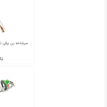
سرشاخه زن برقی تاپ گا
نا