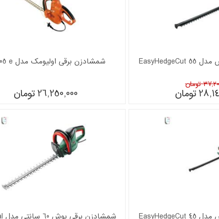
EasyHedge
شمشادزن برقی اولیومک مدل hc 605 e
37 تومان
28,1
تومان
26,250,000
تومان
EasyHedge
شمشاد