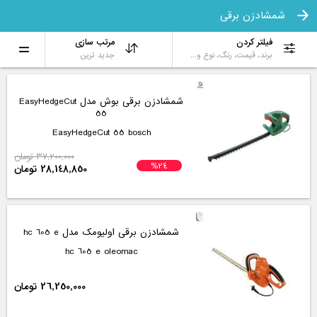
شمشادزن برقی
فیلتر کردن
مرتب سازی
برند، قیمت، رنگ، نوع و...
جدید ترین
شمشادزن برقی بوش مدل EasyHedgeCut
55
EasyHedgeCut 55 bosch
37,200,000 تومان
%24
28,148,850 تومان
شمشادزن برقی اولیومک مدل hc 605 e
hc 605 e oleomac
26,250,000 تومان