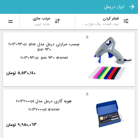
ابزار دریمل
فیلتر کردن
مرتب سازی
برند، قیمت، رنگ، نوع و...
جدید ترین
چسب حرارتی درمل مدل f0130930jc glue
gun 930
f0130930jc gun 930 dremel
5,530,140 تومان
هویه گازی درمل مدل f0132000jd
f0132000jd dremel
9,950,063 تومان