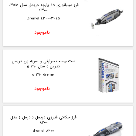
فرز مینیاتوری 45 پارچه دریمل مدل 3/45-
4300
4300-3-45 Dremel
ناموجود
ست چسب حرارتی و ضربه زن دریمل
(درمل ) مدل g 290
g 290 dremel
ناموجود
فرز حکاکی شارژی دریمل ( درمل ) مدل
8200
8200 dremel