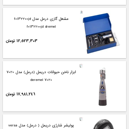
مشعل گازی درمل مدل f0132200jd
f0132200jd dremel
12,523,303 تومان
ابزار ناخن حیوانات دریمل (درمل) مدل 7020
7020 deremel
17,981,246 تومان
پولیشر شارژی دریمل ( درمل) مدل versa