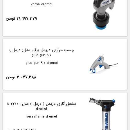
versa dremel
16,697,379 تومان
چسب حرارتی دریمل برقی مدل( درمل )
glue gun 910
glue gun 910 dremel
3,037,388 تومان
مشعل گازی دریمل ( درمل ) مدل : 2200-4
dremel
versaflame dremel