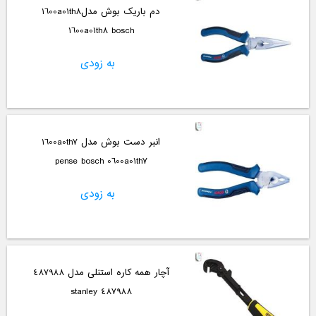
دم باریک بوش مدل1600a01th8
1600a01th8 bosch
به زودی
انبر دست بوش مدل 1600a0th7
pense bosch 0600a01th7
به زودی
آچار همه کاره استنلی مدل 487988
487988 stanley