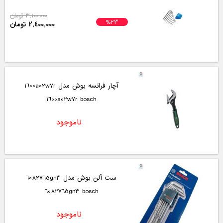
3,100,000 تومان
%23
2,400,000 تومان
آچار فرانسه بوش مدل 1600a02w7r
1600a02w7r bosch
ناموجود
ست آلن بوش مدل 6082765gn3
6082765gn3 bosch
ناموجود