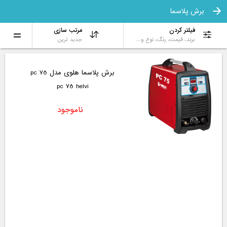
برش پلاسما
فیلتر کردن
مرتب سازی
برند، قیمت، رنگ، نوع و...
جدید ترین
برش پلاسما هلوی مدل pc 75
pc 75 helvi
ناموجود