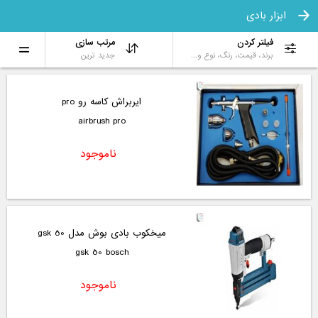
ابزار بادی
فیلتر کردن
مرتب سازی
برند، قیمت، رنگ، نوع و...
جدید ترین
ایربراش کاسه رو pro
airbrush pro
ناموجود
میخکوب بادی بوش مدل gsk 50
gsk 50 bosch
ناموجود