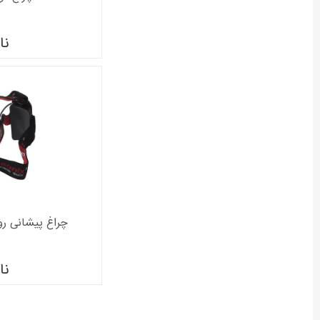
نا
چراغ پیشانی رونیک
نا