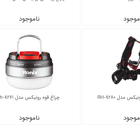
موجود
ناموجود
س مدل RH-4280
چراغ قوه رونیکس مدل rh-4271
موجود
ناموجود