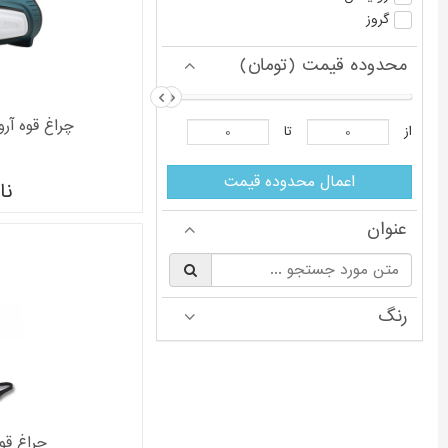
گروز
محدوده قیمت (تومان)
چراغ قوه آروا
از
تا
اعمال محدوده قیمت
نا
عنوان
§
رنگ
چراغ قوه گر