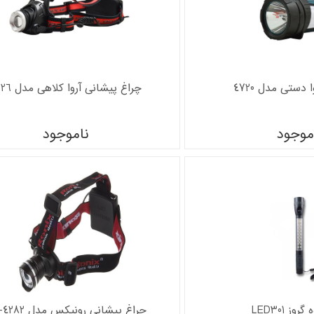
 دستی مدل 4720
چراغ پیشانی آروا کلاهی مدل 4726
موجود
ناموجود
وز LED301
چراغ پیشانی رونیکس مدل RH-4282