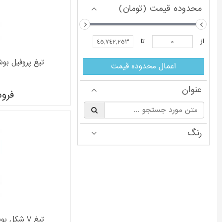
محدوده قیمت (تومان)
از
تا
تیغ پروفیل بوش مدل 
اعمال محدوده قیمت
عنوان
فرو
§
رنگ
تیغ V شکل بوش مدل 2608628407