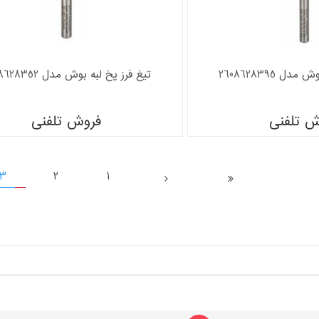
ل 2608628395
تیغ فرز پخ لبه بوش مدل 2608628352
ش تلفنی
فروش تلفنی
3
2
1