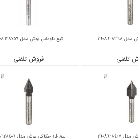
2608628398
تیغ ناودانی بوش مدل 2608628459
ش تلفنی
فروش تلفنی
تیغ فرز حکاکی بوش مدل 2608628406