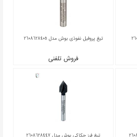
تیغ پروفیل نفوذی بوش مدل 2608628405
فروش تلفنی
تیغ فرز حکاکی بوش مدل 2608628447