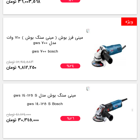
مینی فرز ااگ مدل ws 15-125 sx
ws 15-125 sx aeg
ناموجود
مینی سنگ متابو مدل w 19-180 quick
w 19-180 quick
ناموجود