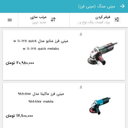
مینی سنگ (مینی فرز)
19,703,640 تومان
%17
16,275,000 تومان
فیلتر کردن
مرتب سازی
برند، قیمت، رنگ، نوع و...
جدید ترین
مینی سنگ ( مینی فرز ) متابو 1700 وات مدل
wev 17-125 quick
wev 17-125 quick metabo
فروش تلفنی
مینی سنگ بوش 900 وات مدل gws 9-115
gws 9-115 bosch
16,904,448 تومان
%16
14,118,615 تومان