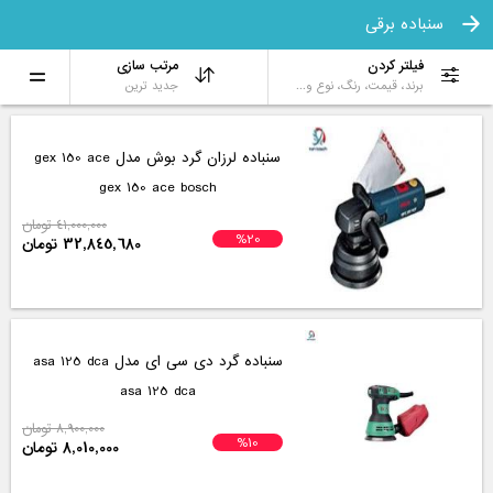
سنباده برقی
فیلتر کردن
مرتب سازی
برند، قیمت، رنگ، نوع و...
جدید ترین
سنباده لرزان گرد بوش مدل gex 150 ace
gex 150 ace bosch
41,000,000 تومان
%20
32,845,680 تومان
سنباده گرد دی سی ای مدل asa 125 dca
asa 125 dca
8,900,000 تومان
%10
8,010,000 تومان