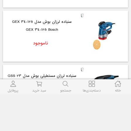
سنباده لرزان بوش مدل GEX 34-125
GEX 34-125 Bosch
ناموجود
سنباده لرزان مستطیلی بوش مدل GSS 23
A
GSS 23 A Bosch
خانه
دسته‌بندی‌ها
جستجو
سبد خرید
پروفایل
ناموجود
کارتک برقی بوش مدل PSE 180 E