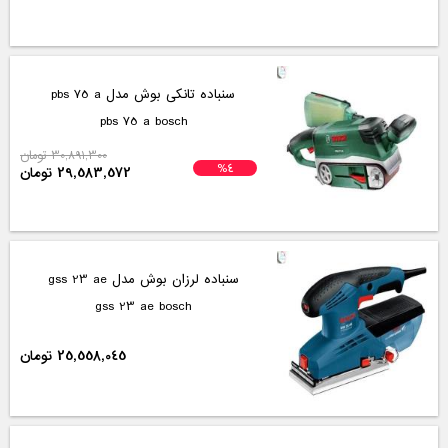
سنباده تانکی بوش مدل pbs 75 a
pbs 75 a bosch
30,891,300 تومان
%4
29,583,572 تومان
سنباده لرزان بوش مدل gss 23 ae
gss 23 ae bosch
25,558,045 تومان