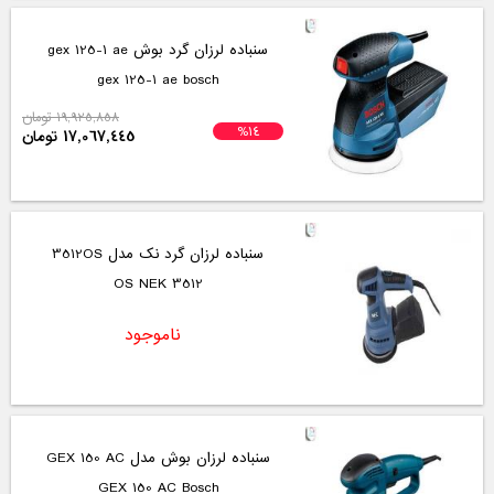
سنباده لرزان گرد بوش gex 125-1 ae
gex 125-1 ae bosch
19,925,858 تومان
%14
17,067,445 تومان
سنباده لرزان گرد نک مدل 3512OS
3512 OS NEK
ناموجود
سنباده لرزان بوش مدل GEX 150 AC
GEX 150 AC Bosch