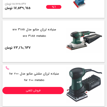
18,725,137 تومان
%6
17,539,645 تومان
سنباده لرزان متابو مدل sre 3185
sre 3185 metabo
23,160,637 تومان
سنباده لرزان مشتی متابو مدل fsr 200
fsr 200 metabo
فروش تلفنی