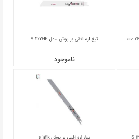
تیغ اره افقی بر بوش مدل S 1122HF
ناموجود
تیغ اره افقی بر بوش s 1111k