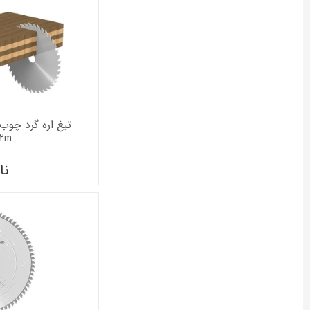
12m
نا