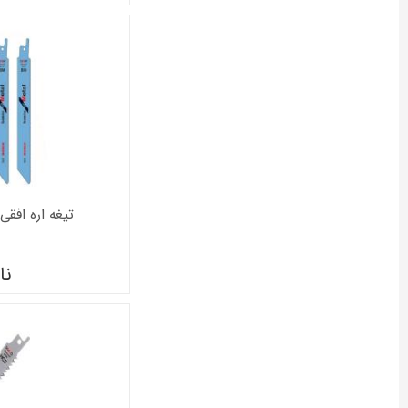
تیغه اره افقی ب
نا