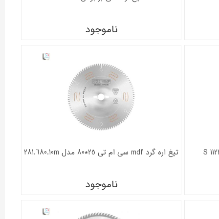
ناموجود
تیغ اره گرد mdf سی ام تی 25*80 مدل 281.680.10m
ناموجود