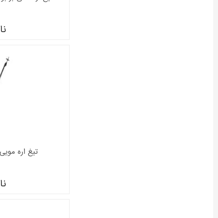
نا
تیغ اره مویی د
نا