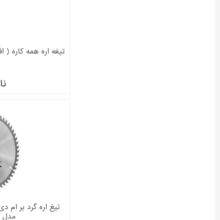
تیغه اره همه کاره ( افقی
نا
مدل 2608644412