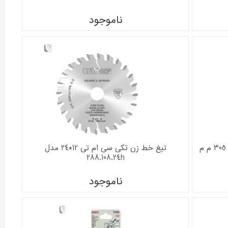
ناموجود
تیغ اره گرد آلومینیوم و ام دی اف بوش 305 م م
تیغ خط زن تکی سی ام تی 12*24 مدل
288.108.24h
ناموجود