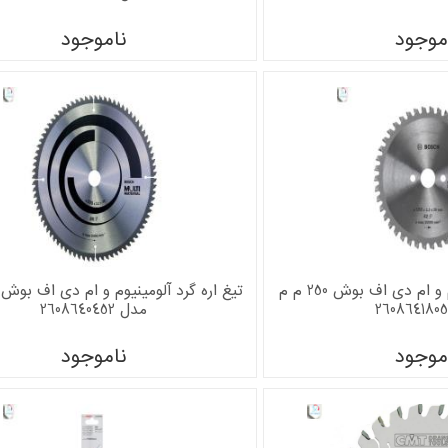
موجود
ناموجود
تیغ اره گرد آلومینیوم و ام دی اف بوش 250 م م
مدل 2608640452
موجود
ناموجود