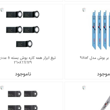
ر بوش مدل 918af
تیغ ابزار همه کار
2608661629
موجود
ناموجود