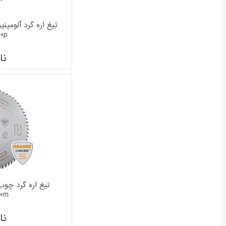
10p
نا
10m
نا