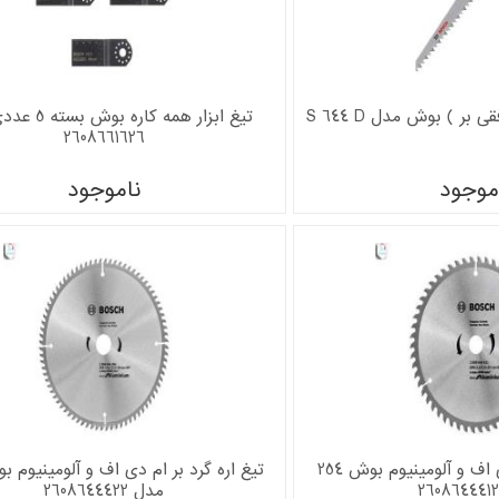
 بر ) بوش مدل S 644 D
تیغ ابزار همه کار
2608661626
موجود
ناموجود
تیغ اره گرد بر ام دی اف و آلومینیوم بوش 254
مدل 2608644422