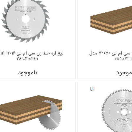
تیغ اره گرد چوب سی ام تی 30*72 مدل
تیغ
289.120.24h
285.072.
موجود
ناموجود