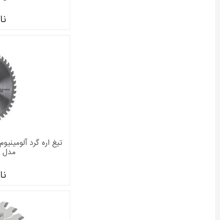
نا
مدل 2608641805
نا