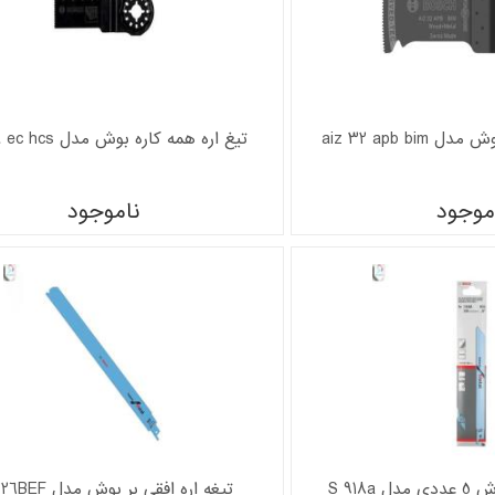
aiz 32 apb bi
تیغ اره همه کاره بوش مدل aiz 24 ec hcs
موجود
ناموجود
S 918a
تیغه اره افقی بر بوش مدل S 1226BEF