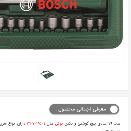
معرفی اجمالی محصول
ست 46 عددی پیچ گوشتی و بکس
بوش
مدل
2607019504
دارای انواع سر
در این ست