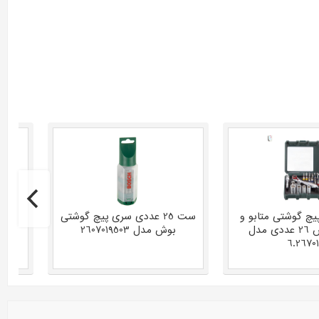
 گوشتی متابو و
ست 25 عددی سری پیچ گوشتی
سری بکس 26 عددی مدل
بوش مدل 2607019503
6.2670