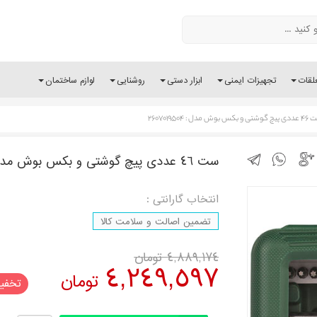
لقات
تجهیزات ایمنی
ابزار دستی
روشنایی
لوازم ساختمان
و بکس بوش مدل : 2607019504
ست 46 عددی پیچ گوشتی و بکس بوش مدل : 2607019504
انتخاب گارانتی :
تضمین اصالت و سلامت کالا
4,889,174
تومان
4,249,597
تومان
تخفیف 4