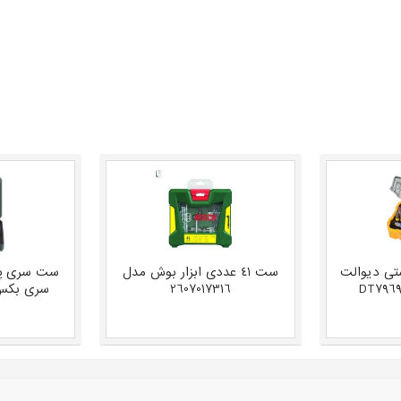
ی دیوالت
ست 41 عددی ابزار بوش مدل
ست سری پیچ
2607017316
1