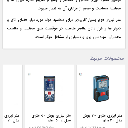
محاسبه مساحت و حجم از مزایای آن به شمار میرود.
متر لیزری فوق بسیار کاربردی برای محاسبه مواد مورد نیاز، فضای اتاق و
دیوار ها و قرار دادن عناصر مناسب در موقعیت های مختلف و مناسب
معماران، مهندسان برق و بسیاری از مشاغل دیگر است.
محصولات مرتبط
متر لیزری متری 30 بوش
متر لیزری بوش 50 متری
مدل glm 30
مدل glm 50 c
مدل glm 20
17,668,905 تومان
23,796,348 تومان
97