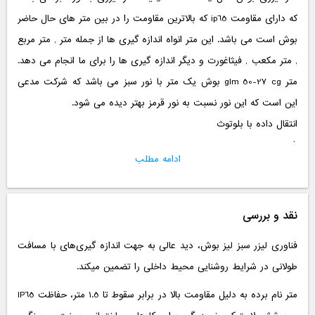
که دارای مقاومت ip65 که بالاترین مقاومت را در بین متر های حال حاضر
بوش است می باشد. این متر انواه اندازه گیری ها از جمله متر , متر مربع
, متر مکعب , فیثاغورت و دیگر اندازه گیری ها را برای ما انجام می دهد.
متر glm 50-27 cg بوش یک متر با نور سبز می باشد که شرکت مدعی
این است که این نور نسبت به نور قرمز بهتر دیده می شود.
انتقال داده با بلوتوث
شیب سنجی
ادامه مطلب
دقت 1.5 م م
روشن شدن صفحه
صفحه رنگی
نقد و بررسی
لیزر کلاس 2
فناوری لیزر سبز لیز بوش، دید عالی به جهت اندازه گیری‌های با مسافت
از جمله مشخصات این متر لیزری بوش می باشد.
طولانی در شرایط روشنایی محیط داخلی را تضمین میکند.
این متر در حال حاضر ساخت مالزی می باشد.
متر نام برده به دلیل مقاومت بالا در برابر سقوط تا 1.5 متر، حفاظت IP65