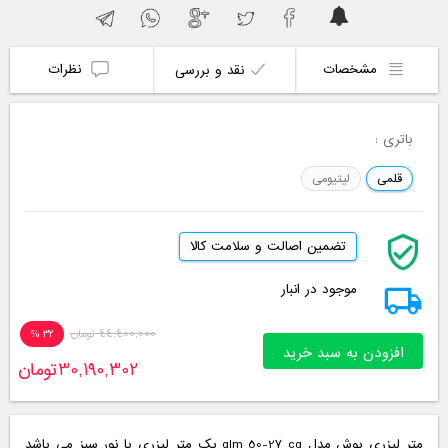
مشخصات
نظرات
نقد و بررسی
باتری :
قلمی
لیتیومی
تضمین اصالت و سلامت کالا
موجود در انبار
44,400,000
تومان
32 %
افزودن به سبد خرید
30,190,302
تومان
متر لیزری بوش مدل glm 50-27 cg یک متر لیزری با نور سبز می باشد