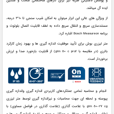
و پوشش لاستیکی ضربه گیر برای کارهای ساختمانی سخت و سنگین
ایده آل میباشد.
از ویژگی های عالی این ابزار میتوان به امکان شیب سنجی تا 360 درجه،
مستندسازی سریع و انتقال سریع داده به لطف قابلیت اتصال بلوتوث و
برنامه Bosch Measureon اشاره کرد.
متر لیزری بوش برای تأیید موفقیت اندازه گیری ها و بهبود زمان کارکرد
باتری (در مقایسه با glm 50 c prof) از قابلیت بازخورد صدا و لرزش
برخوردار است.
انجام و محاسبه تمامی عملکردهای کاربردی اندازه گیری واندازه گیری
پیوسته و لحظه ای جهت محاسبات و نیزاندازه گیری توسط متر لیزری
glm 50-27 cg با علامت گذاری (علامت گذاری در فواصل مساوی) با
توانایی اندازه گیری حداقل و حداکثر و جمع و تفریق اندازه گیری ها و