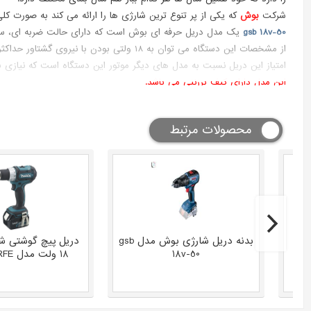
شرکت
بوش
که یکی از پر تنوع ترین شارژی ها را ارائه می کند به صورت کلی دریل شارژی خود را با دو کد محصول gsr و b
-50
gsb 18v
یک مدل دریل حرفه ای بوش است که دارای حالت ضربه ای، سا
از مشخصات این دستگاه می توان به 18 ولتی بودن با نیروی گشتاور حداکثری 50Nm وزن بدون باتری 1.1 کیلوگرم و سه نظام 1.5-13 اتوماتیک اشاره کرد.
امتیاز این دریل نسبت به مدل های دیگر موتور این دستگاه است که نیازی به
این مدل دارای کیف برزنتی می باشد.
محصولات مرتبط
12 ولت مدل
بدنه دریل شارژی بوش مدل gsb
دریل پیچ گوشتی شا
18v-50
18 ولت مدل DHP456RFE