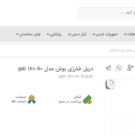
لقات
تجهیزات ایمنی
ابزار دستی
روشنایی
لوازم ساختمان
gsb 18v-5
دریل شارژی بوش مدل gsb 18v-50
gsb 18v-50 bosch
امکان
ضمانت
پرداخت در محل
اصالت کالا