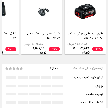
باتری 18 ولتی بوش 5 آمپر
شارژر 12 ولتی بوش مدل
20
gal 1210cv
gba18V 5.0 Ah
26,549,820 تومان
7,681,080 تومان
74
6,507,196
18,963,828
%13
%15
%29
تومان
تومان
تو
از مجموع 0 رای ثبت شده
0.0 از 5
ارزش خرید نسبت به قیمت
نوآوری
کیفیت ساخت
امکانات و قابلیت ها