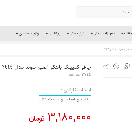
لقات
تجهیزات ایمنی
ابزار دستی
روشنایی
لوازم ساختمان
لی سوئد مدل 2444
چاقو کمپینگ باهکو اصلی سوئد مدل 2444
2444 bahco
انتخاب گارانتی :
تضمین اصالت و سلامت کالا
3,180,000
تومان