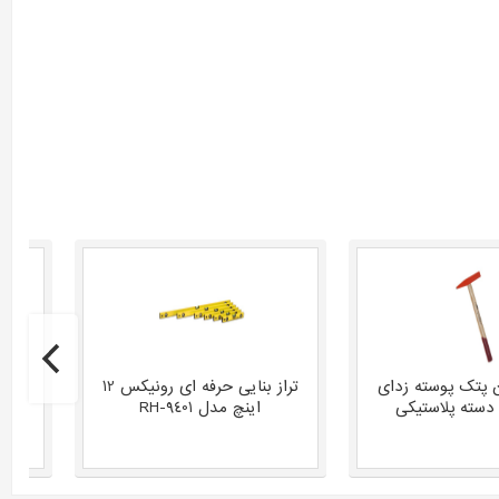
 پتک پوسته زدای
تراز بنایی حرفه ای رونیکس 12
دسته پلاستیکی
اینچ مدل RH-9401