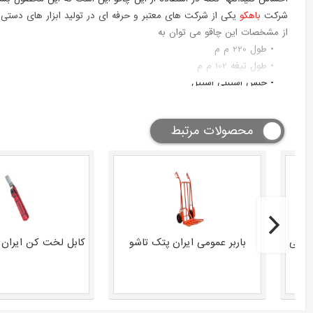
شرکت
باهکو
یکی از شرکت های معتبر و حرفه ای در تولید ابزار های دستی
از مشخصات این چاقو می توان به
طول 220 م م
طول تیغه 102 م م
جنس استنلی استیل
مقاوم در برابر خوردگی
وزن حدود 100 گرم
محصولات مرتبط
این محصول همراه با یک غلاف که دارای یک نگه دارنده می باشد ارائه شده
این چاقو کمپ برای مصارف خانگی و آشپزخانه بسیار عالی عمل کرده و سا
لطفا از این چاقو انحصارا برای خورد کردن گوشت بهره ببرید و سبزیجات بخص
سطلی
باربر عمومی ایران پتک تاشو
کابل لخت کن ایران 