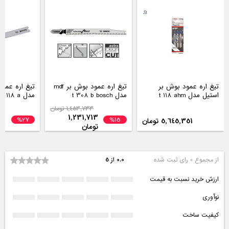
تیغ اره عمود بوش بر
تیغ اره عمود بوش بر mdf
تیغ اره عمو
استیل مدل t 118 ahm
مدل t 308 b bosch
مدل t 118 a
1,453,733 تومان
1,231,713
%27
%15
5,645,351 تومان
8
تومان
از مجموع 0 رای ثبت شده
0.0 از 5
ارزش خرید نسبت به قیمت
نوآوری
کیفیت ساخت