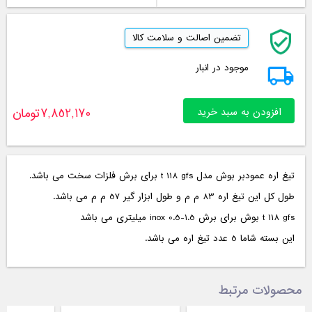
تضمین اصالت و سلامت کالا
موجود در انبار
افزودن به سبد خرید
7,852,170
تومان
تیغ اره عمودبر بوش مدل t 118 gfs برای برش فلزات سخت می باشد.
طول کل این تیغ اره 83 م م و طول ابزار گیر 57 م م می باشد.
t 118 gfs بوش برای برش inox 0.5-1.5 میلیتری می باشد
این بسته شاما 5 عدد تیغ اره می باشد.
محصولات مرتبط