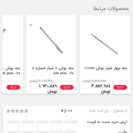
محصولات مرتبط
مته چهار شیار بوش 20mm
مته بوش 4 شیار شماره 8
sds plus -7x
sds plus -7x
4,591,950 تومان
2,087,250 تومان
1,630,889
3,582,984
%18
%22
%22
202
تومان
تومان
از مجموع 0 رای ثبت شده
0.0 از 5
ارزش خرید نسبت به قیمت
نوآوری