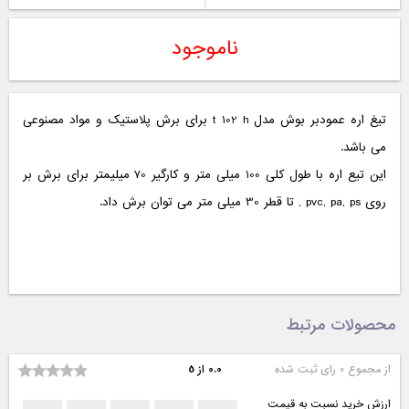
ناموجود
تیغ اره عمودبر بوش مدل t 102 h برای برش پلاستیک و مواد مصنوعی
می باشد.
این تیع اره با طول کلی 100 میلی متر و کارگیر 70 میلیمتر برای برش بر
روی pvc, pa, ps , تا قطر 30 میلی متر می توان برش داد.
محصولات مرتبط
از مجموع 0 رای ثبت شده
0.0 از 5
ارزش خرید نسبت به قیمت