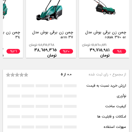
چمن زن برقی بوش مدل
چمن زن برقی بوش مدل
34
arm 37
rotak 370 er
41,560,821 تومان
48,214,268 تومان
2
02
38,659,365
39,715,981
%26
%20
%4
تومان
تومان
تو
از مجموع 0 رای ثبت شده
0.0 از 5
ارزش خرید نسبت به قیمت
نوآوری
کیفیت ساخت
امکانات و قابلیت ها
سهولت استفاده