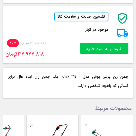
تضمین اصالت و سلامت کالا
موجود در انبار
41,000,000
تومان
7 %
افزودن به سبد خرید
37,977,818
تومان
چمن زن برقی بوش مدل rotak 34 r یک چمن زن ایده عال برای
کسانی که باغچه شخصی دارند.
محصولات مرتبط